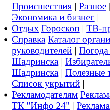
Происшествия
|
Разное
Экономика и бизнес
|
Отдых
Гороскоп
|
ТВ-п
Справка
Каталог орган
руководителей
|
Погода
Шадринска
|
Избирател
Шадринска
|
Полезные 
Список укрытий
|
Рекламодателям
Реклам
ТК "Инфо 24"
|
Реклама