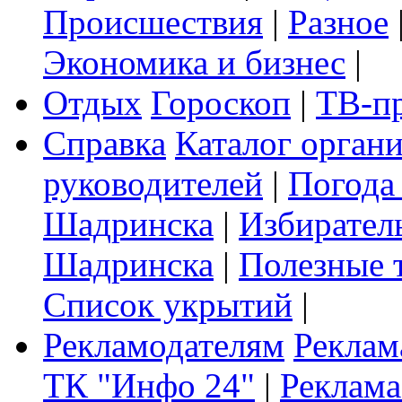
Происшествия
|
Разное
Экономика и бизнес
|
Отдых
Гороскоп
|
ТВ-п
Справка
Каталог орган
руководителей
|
Погода
Шадринска
|
Избирател
Шадринска
|
Полезные 
Список укрытий
|
Рекламодателям
Реклам
ТК "Инфо 24"
|
Реклама