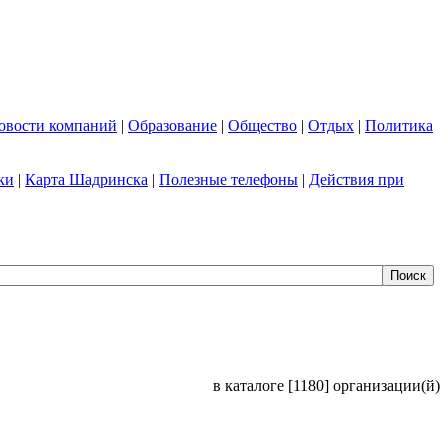
овости компаний
|
Образование
|
Общество
|
Отдых
|
Политика
ки
|
Карта Шадринска
|
Полезные телефоны
|
Действия при
в каталоге [1180] организации(й)