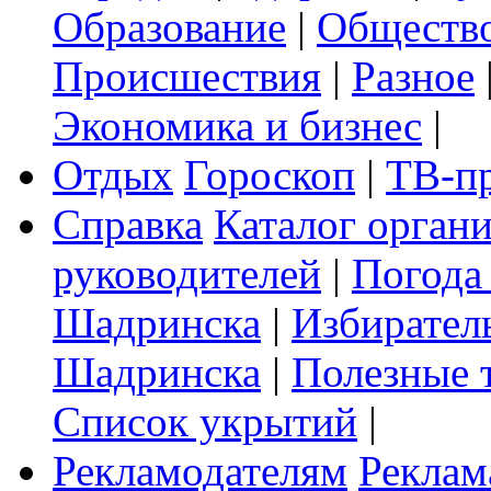
Образование
|
Обществ
Происшествия
|
Разное
Экономика и бизнес
|
Отдых
Гороскоп
|
ТВ-п
Справка
Каталог орган
руководителей
|
Погода
Шадринска
|
Избирател
Шадринска
|
Полезные 
Список укрытий
|
Рекламодателям
Реклам