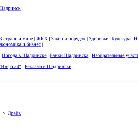
В стране и мире
|
ЖКХ
|
Закон и порядок
|
Здоровье
|
Культура
|
Н
кономика и бизнес
|
|
Погода в Шадринске
|
Банки Шадринска
|
Избирательные участ
"Инфо 24"
|
Реклама в Шадринске
|
>
Драйв