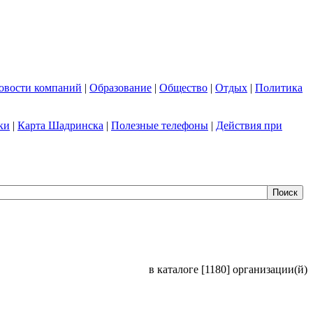
овости компаний
|
Образование
|
Общество
|
Отдых
|
Политика
ки
|
Карта Шадринска
|
Полезные телефоны
|
Действия при
в каталоге [1180] организации(й)