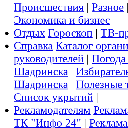
Происшествия
|
Разное
Экономика и бизнес
|
Отдых
Гороскоп
|
ТВ-п
Справка
Каталог орган
руководителей
|
Погода
Шадринска
|
Избирател
Шадринска
|
Полезные 
Список укрытий
|
Рекламодателям
Реклам
ТК "Инфо 24"
|
Реклама