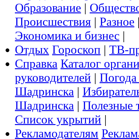
Образование
|
Обществ
Происшествия
|
Разное
Экономика и бизнес
|
Отдых
Гороскоп
|
ТВ-п
Справка
Каталог орган
руководителей
|
Погода
Шадринска
|
Избирател
Шадринска
|
Полезные 
Список укрытий
|
Рекламодателям
Реклам