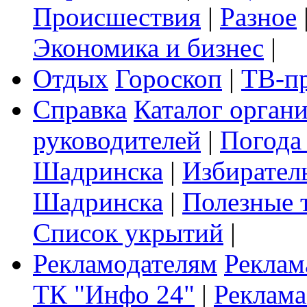
Происшествия
|
Разное
Экономика и бизнес
|
Отдых
Гороскоп
|
ТВ-п
Справка
Каталог орган
руководителей
|
Погода
Шадринска
|
Избирател
Шадринска
|
Полезные 
Список укрытий
|
Рекламодателям
Реклам
ТК "Инфо 24"
|
Реклама