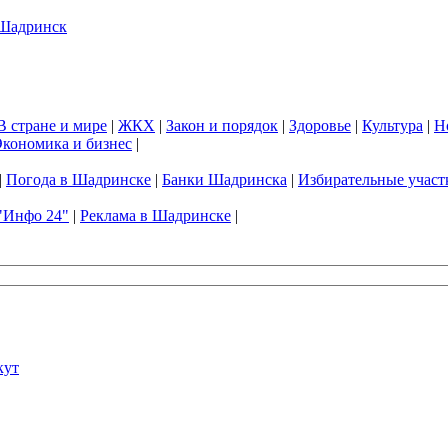
В стране и мире
|
ЖКХ
|
Закон и порядок
|
Здоровье
|
Культура
|
Н
кономика и бизнес
|
|
Погода в Шадринске
|
Банки Шадринска
|
Избирательные участ
"Инфо 24"
|
Реклама в Шадринске
|
кут