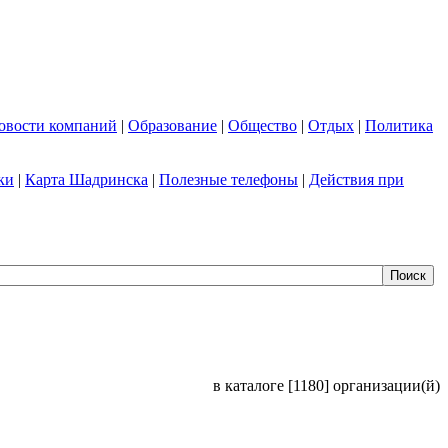
овости компаний
|
Образование
|
Общество
|
Отдых
|
Политика
ки
|
Карта Шадринска
|
Полезные телефоны
|
Действия при
в каталоге [1180] организации(й)