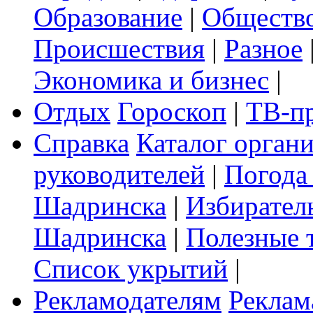
Образование
|
Обществ
Происшествия
|
Разное
Экономика и бизнес
|
Отдых
Гороскоп
|
ТВ-п
Справка
Каталог орган
руководителей
|
Погода
Шадринска
|
Избирател
Шадринска
|
Полезные 
Список укрытий
|
Рекламодателям
Реклам