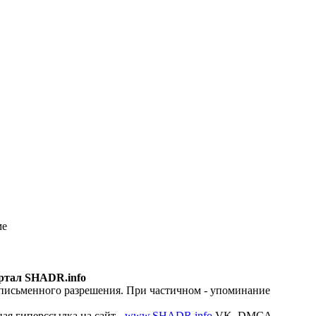
ме
ртал SHADR.info
 письменного разрешения. При частичном - упоминание
ая гиперссылка на сайт -
www.SHADR.info
VK_DMCA