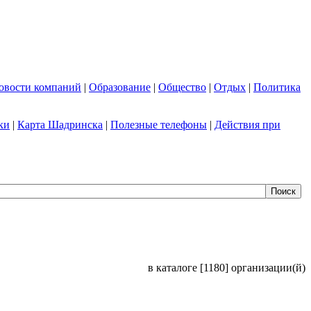
овости компаний
|
Образование
|
Общество
|
Отдых
|
Политика
ки
|
Карта Шадринска
|
Полезные телефоны
|
Действия при
в каталоге [1180] организации(й)