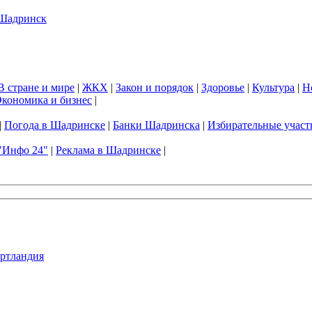
В стране и мире
|
ЖКХ
|
Закон и порядок
|
Здоровье
|
Культура
|
Н
кономика и бизнес
|
|
Погода в Шадринске
|
Банки Шадринска
|
Избирательные участ
"Инфо 24"
|
Реклама в Шадринске
|
ртландия