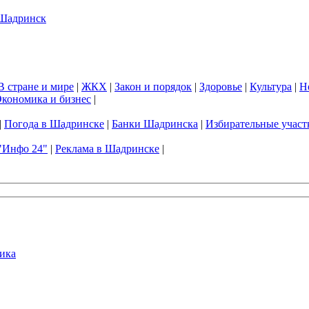
В стране и мире
|
ЖКХ
|
Закон и порядок
|
Здоровье
|
Культура
|
Н
кономика и бизнес
|
|
Погода в Шадринске
|
Банки Шадринска
|
Избирательные участ
"Инфо 24"
|
Реклама в Шадринске
|
ика