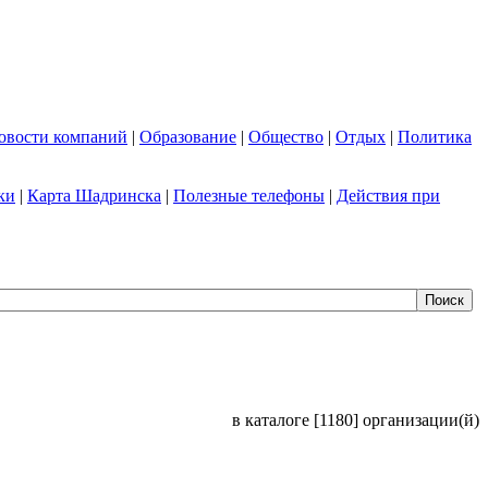
овости компаний
|
Образование
|
Общество
|
Отдых
|
Политика
ки
|
Карта Шадринска
|
Полезные телефоны
|
Действия при
в каталоге [1180] организации(й)