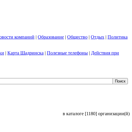
овости компаний
|
Образование
|
Общество
|
Отдых
|
Политика
ки
|
Карта Шадринска
|
Полезные телефоны
|
Действия при
в каталоге [1180] организации(й)