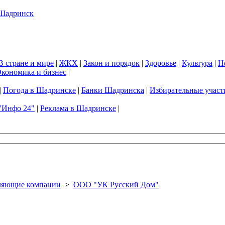
В стране и мире
|
ЖКХ
|
Закон и порядок
|
Здоровье
|
Культура
|
Н
кономика и бизнес
|
|
Погода в Шадринске
|
Банки Шадринска
|
Избирательные участ
"Инфо 24"
|
Реклама в Шадринске
|
ляющие компании
>
ООО "УК Русский Дом"