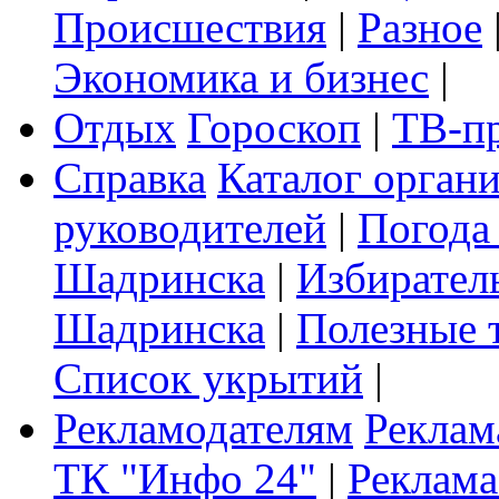
Происшествия
|
Разное
Экономика и бизнес
|
Отдых
Гороскоп
|
ТВ-п
Справка
Каталог орган
руководителей
|
Погода
Шадринска
|
Избирател
Шадринска
|
Полезные 
Список укрытий
|
Рекламодателям
Реклам
ТК "Инфо 24"
|
Реклама