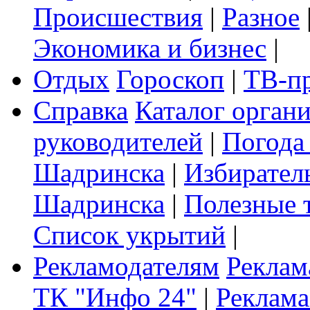
Происшествия
|
Разное
Экономика и бизнес
|
Отдых
Гороскоп
|
ТВ-п
Справка
Каталог орган
руководителей
|
Погода
Шадринска
|
Избирател
Шадринска
|
Полезные 
Список укрытий
|
Рекламодателям
Реклам
ТК "Инфо 24"
|
Реклама