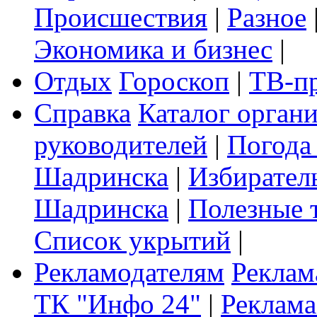
Происшествия
|
Разное
Экономика и бизнес
|
Отдых
Гороскоп
|
ТВ-п
Справка
Каталог орган
руководителей
|
Погода
Шадринска
|
Избирател
Шадринска
|
Полезные 
Список укрытий
|
Рекламодателям
Реклам
ТК "Инфо 24"
|
Реклама