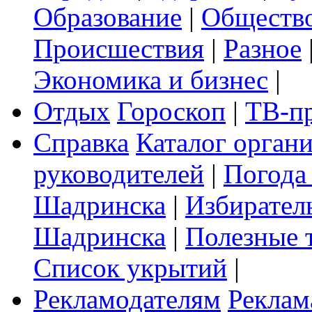
Образование
|
Обществ
Происшествия
|
Разное
Экономика и бизнес
|
Отдых
Гороскоп
|
ТВ-п
Справка
Каталог орган
руководителей
|
Погода
Шадринска
|
Избирател
Шадринска
|
Полезные 
Список укрытий
|
Рекламодателям
Реклам