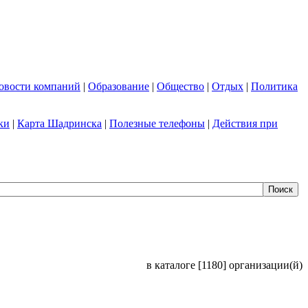
овости компаний
|
Образование
|
Общество
|
Отдых
|
Политика
ки
|
Карта Шадринска
|
Полезные телефоны
|
Действия при
в каталоге [1180] организации(й)