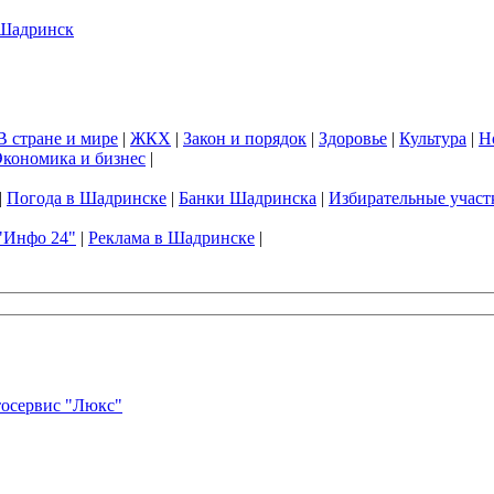
В стране и мире
|
ЖКХ
|
Закон и порядок
|
Здоровье
|
Культура
|
Н
кономика и бизнес
|
|
Погода в Шадринске
|
Банки Шадринска
|
Избирательные участ
"Инфо 24"
|
Реклама в Шадринске
|
осервис "Люкс"