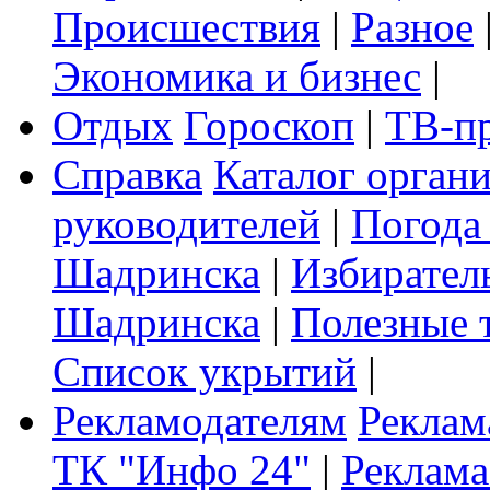
Происшествия
|
Разное
Экономика и бизнес
|
Отдых
Гороскоп
|
ТВ-п
Справка
Каталог орган
руководителей
|
Погода
Шадринска
|
Избирател
Шадринска
|
Полезные 
Список укрытий
|
Рекламодателям
Реклам
ТК "Инфо 24"
|
Реклама