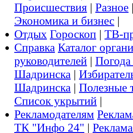
Происшествия
|
Разное
Экономика и бизнес
|
Отдых
Гороскоп
|
ТВ-п
Справка
Каталог орган
руководителей
|
Погода
Шадринска
|
Избирател
Шадринска
|
Полезные 
Список укрытий
|
Рекламодателям
Реклам
ТК "Инфо 24"
|
Реклама