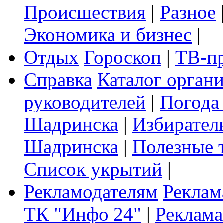
Происшествия
|
Разное
Экономика и бизнес
|
Отдых
Гороскоп
|
ТВ-п
Справка
Каталог орган
руководителей
|
Погода
Шадринска
|
Избирател
Шадринска
|
Полезные 
Список укрытий
|
Рекламодателям
Реклам
ТК "Инфо 24"
|
Реклама