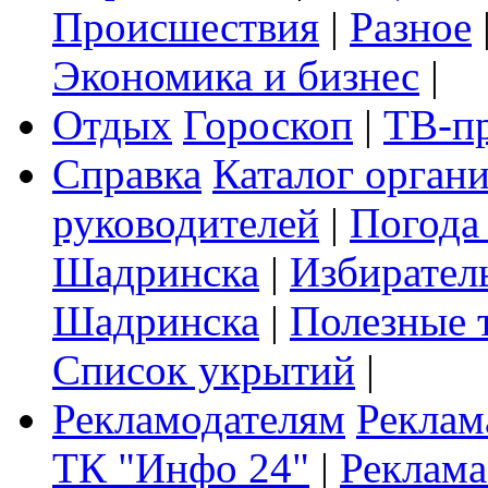
Происшествия
|
Разное
Экономика и бизнес
|
Отдых
Гороскоп
|
ТВ-п
Справка
Каталог орган
руководителей
|
Погода
Шадринска
|
Избирател
Шадринска
|
Полезные 
Список укрытий
|
Рекламодателям
Реклам
ТК "Инфо 24"
|
Реклама