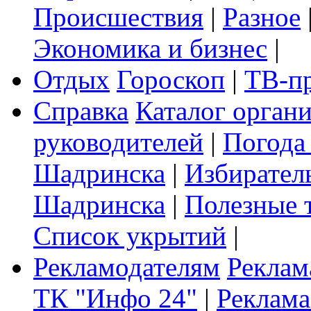
Происшествия
|
Разное
Экономика и бизнес
|
Отдых
Гороскоп
|
ТВ-п
Справка
Каталог орган
руководителей
|
Погода
Шадринска
|
Избирател
Шадринска
|
Полезные 
Список укрытий
|
Рекламодателям
Реклам
ТК "Инфо 24"
|
Реклама