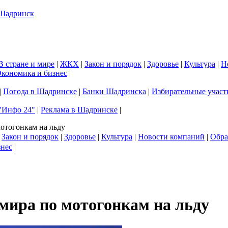
В стране и мире
|
ЖКХ
|
Закон и порядок
|
Здоровье
|
Культура
|
Н
кономика и бизнес
|
|
Погода в Шадринске
|
Банки Шадринска
|
Избирательные участ
"Инфо 24"
|
Реклама в Шадринске
|
отогонкам на льду
|
Закон и порядок
|
Здоровье
|
Культура
|
Новости компаний
|
Обра
знес
|
мира по мотогонкам на льду