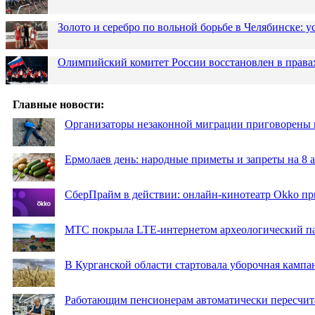
Золото и серебро по вольной борьбе в Челябинске:
Олимпийский комитет России восстановлен в права
Главные новости:
Организаторы незаконной миграции приговорены 
Ермолаев день: народные приметы и запреты на 8 а
СберПрайм в действии: онлайн-кинотеатр Okko пр
МТС покрыла LTE-интернетом археологический пар
В Курганской области стартовала уборочная кампа
Работающим пенсионерам автоматически пересчи