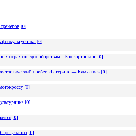
 тренеров
[
0
]
ь физкультурника
[
0
]
ных играх по единоборствам в Башкортостане
[
0
]
коатлетический пробег «Батурино — Камчатка»
[
0
]
мотокроссу
[
0
]
ультурника
[
0
]
жится
[
0
]
6: результаты
[
0
]