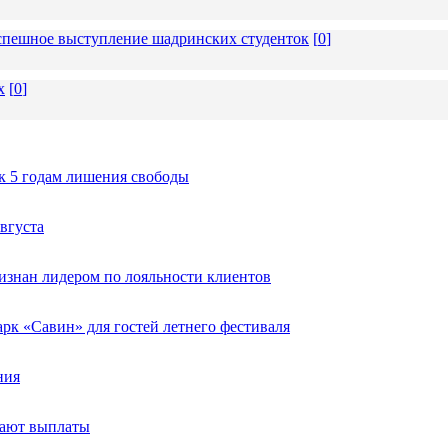
 успешное выступление шадринских студенток
[
0
]
х
[
0
]
к 5 годам лишения свободы
вгуста
изнан лидером по лояльности клиентов
к «Савин» для гостей летнего фестиваля
ния
тают выплаты