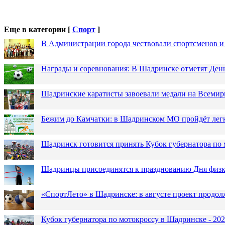
Еще в категории [
Спорт
]
В Администрации города чествовали спортсменов и
Награды и соревнования: В Шадринске отметят Ден
Шадринские каратисты завоевали медали на Всемир
Бежим до Камчатки: в Шадринском МО пройдёт лег
Шадринск готовится принять Кубок губернатора по 
Шадринцы присоединятся к празднованию Дня физк
«СпортЛето» в Шадринске: в августе проект продол
Кубок губернатора по мотокроссу в Шадринске - 202