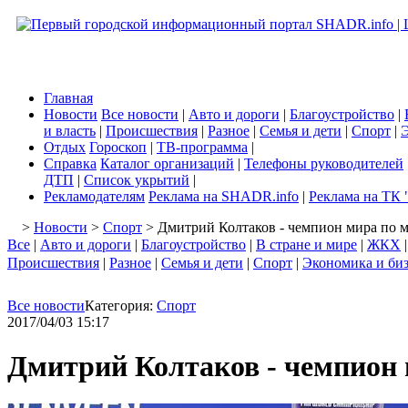
Главная
Новости
Все новости
|
Авто и дороги
|
Благоустройство
|
и власть
|
Происшествия
|
Разное
|
Семья и дети
|
Спорт
|
Э
Отдых
Гороскоп
|
ТВ-программа
|
Справка
Каталог организаций
|
Телефоны руководителей
ДТП
|
Список укрытий
|
Рекламодателям
Реклама на SHADR.info
|
Реклама на ТК 
>
Новости
>
Спорт
> Дмитрий Колтаков - чемпион мира по м
Все
|
Авто и дороги
|
Благоустройство
|
В стране и мире
|
ЖКХ
Происшествия
|
Разное
|
Семья и дети
|
Спорт
|
Экономика и би
Все новости
Категория:
Спорт
2017/04/03 15:17
Дмитрий Колтаков - чемпион 