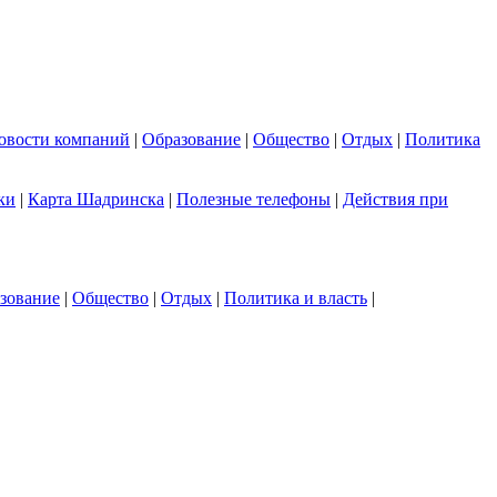
овости компаний
|
Образование
|
Общество
|
Отдых
|
Политика
ки
|
Карта Шадринска
|
Полезные телефоны
|
Действия при
зование
|
Общество
|
Отдых
|
Политика и власть
|