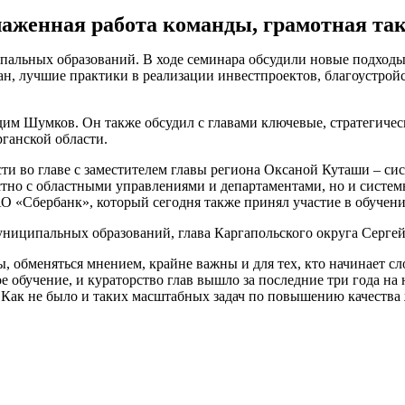
слаженная работа команды, грамотная та
альных образований. В ходе семинара обсудили новые подходы 
ан, лучшие практики в реализации инвестпроектов, благоустрой
дим Шумков. Он также обсудил с главами ключевые, стратегичес
рганской области.
ти во главе с заместителем главы региона Оксаной Куташи – сис
стно с областными управлениями и департаментами, но и систем
О «Сбербанк», который сегодня также принял участие в обучени
ниципальных образований, глава Каргапольского округа Сергей
, обменяться мнением, крайне важны и для тех, кто начинает с
ое обучение, и кураторство глав вышло за последние три года на
Как не было и таких масштабных задач по повышению качества 