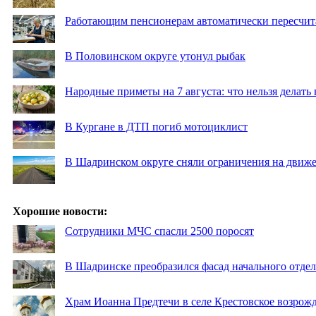
Работающим пенсионерам автоматически пересчи
В Половинском округе утонул рыбак
Народные приметы на 7 августа: что нельзя делат
В Кургане в ДТП погиб мотоциклист
В Шадринском округе сняли ограничения на движе
Хорошие новости:
Сотрудники МЧС спасли 2500 поросят
В Шадринске преобразился фасад начального отд
Храм Иоанна Предтечи в селе Крестовское возрожд