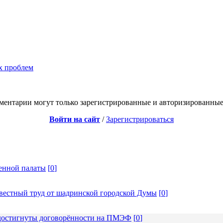
х проблем
ментарии могут только зарегистрированные и авторизированные
Войти на сайт
/
Зарегистрироваться
енной палаты
[
0
]
вестный труд от шадринской городской Думы
[
0
]
: достигнуты договорённости на ПМЭФ
[
0
]