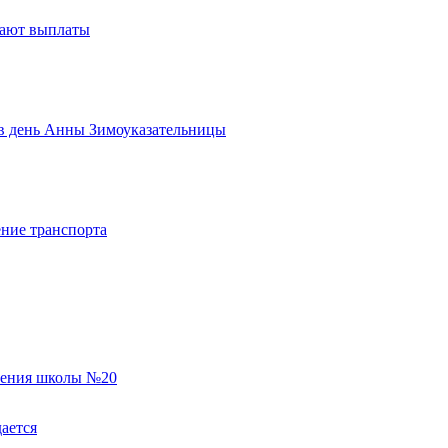
тают выплаты
ь в день Анны Зимоуказательницы
ние транспорта
еления школы №20
ается