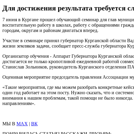
Для достижения результата требуется 
7 июня в Кургане прошел обучающий семинар для глав муницип
воспитательную работу в школах, работу с обращениями гражд
городам, округам и районам двигаться вперед.
Участие в семинаре принял губернатор Курганской области Ва
жизни земляков задачи, сообщает пресс-служба губернатора Ку
Организатор обучения - Аппарат Губернатора Курганской облас
достигается не только кропотливой ежедневной работой совме
Станислав Зольников, руководитель Курганского отделения ПА
Оценивая мероприятие председатель правления Ассоциации му
«Такие мероприятия, где мы можем разобрать конкретные кейсы
один год работает на этом посту. Нужно сказать, что и системн
внимания к нашим проблемам, такой помощи не было никогда. 
направлениям».
МЫ В
MAX
|
ВК
ПОНРАВИЛАСЬ СТАТЬЯ? РАССКАЖИ ДРУЗЬЯМ: