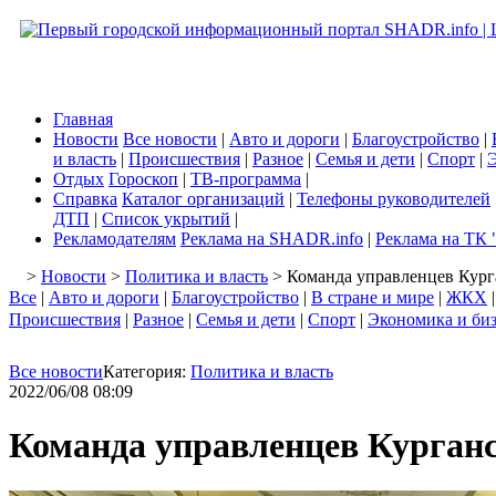
Главная
Новости
Все новости
|
Авто и дороги
|
Благоустройство
|
и власть
|
Происшествия
|
Разное
|
Семья и дети
|
Спорт
|
Э
Отдых
Гороскоп
|
ТВ-программа
|
Справка
Каталог организаций
|
Телефоны руководителей
ДТП
|
Список укрытий
|
Рекламодателям
Реклама на SHADR.info
|
Реклама на ТК 
>
Новости
>
Политика и власть
> Команда управленцев Кург
Все
|
Авто и дороги
|
Благоустройство
|
В стране и мире
|
ЖКХ
Происшествия
|
Разное
|
Семья и дети
|
Спорт
|
Экономика и би
Все новости
Категория:
Политика и власть
2022/06/08 08:09
Команда управленцев Курган