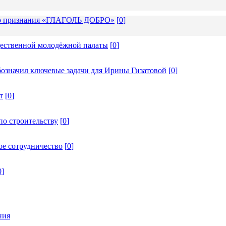
ого признания «ГЛАГОЛЬ ДОБРО»
[
0
]
щественной молодёжной палаты
[
0
]
бозначил ключевые задачи для Ирины Гизатовой
[
0
]
т
[
0
]
по строительству
[
0
]
ое сотрудничество
[
0
]
0
]
ния