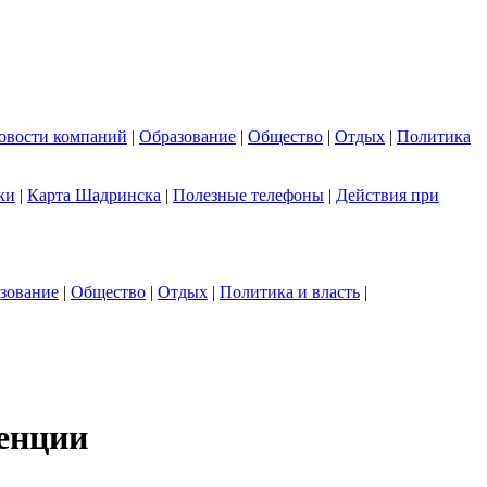
овости компаний
|
Образование
|
Общество
|
Отдых
|
Политика
ки
|
Карта Шадринска
|
Полезные телефоны
|
Действия при
зование
|
Общество
|
Отдых
|
Политика и власть
|
енции