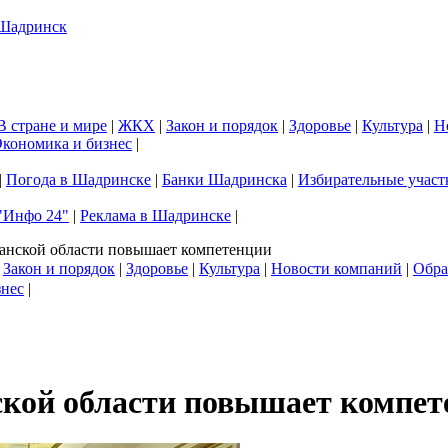
В стране и мире
|
ЖКХ
|
Закон и порядок
|
Здоровье
|
Культура
|
Н
кономика и бизнес
|
|
Погода в Шадринске
|
Банки Шадринска
|
Избирательные участ
"Инфо 24"
|
Реклама в Шадринске
|
анской области повышает компетенции
|
Закон и порядок
|
Здоровье
|
Культура
|
Новости компаний
|
Обра
знес
|
ской области повышает компет