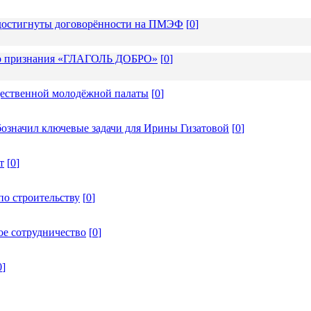
: достигнуты договорённости на ПМЭФ
[
0
]
ого признания «ГЛАГОЛЬ ДОБРО»
[
0
]
щественной молодёжной палаты
[
0
]
бозначил ключевые задачи для Ирины Гизатовой
[
0
]
т
[
0
]
по строительству
[
0
]
ое сотрудничество
[
0
]
0
]