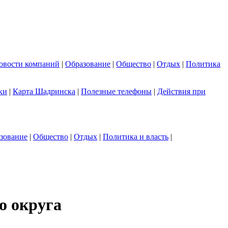
овости компаний
|
Образование
|
Общество
|
Отдых
|
Политика
ки
|
Карта Шадринска
|
Полезные телефоны
|
Действия при
зование
|
Общество
|
Отдых
|
Политика и власть
|
о округа