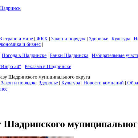
В стране и мире
|
ЖКХ
|
Закон и порядок
|
Здоровье
|
Культура
|
Н
кономика и бизнес
|
|
Погода в Шадринске
|
Банки Шадринска
|
Избирательные участ
"Инфо 24"
|
Реклама в Шадринске
|
аву Шадринского муниципального округа
|
Закон и порядок
|
Здоровье
|
Культура
|
Новости компаний
|
Обра
знес
|
у Шадринского муниципальног