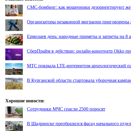
СМС-бомбинг: как мошенники дезориентируют же
Организаторы незаконной миграции приговорены 
Ермолаев день: народные приметы и запреты на 8 а
СберПрайм в действии: онлайн-кинотеатр Okko пр
МТС покрыла LTE-интернетом археологический пар
В Курганской области стартовала уборочная кампа
Хорошие новости:
Сотрудники МЧС спасли 2500 поросят
В Шадринске преобразился фасад начального отд