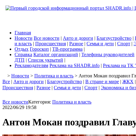
Главная
Новости
Все новости
|
Авто и дороги
|
Благоустройство
|
и власть
|
Происшествия
|
Разное
|
Семья и дети
|
Спорт
|
Э
Отдых
Гороскоп
|
ТВ-программа
|
Справка
Каталог организаций
|
Телефоны руководителей
ДТП
|
Список укрытий
|
Рекламодателям
Реклама на SHADR.info
|
Реклама на ТК 
>
Новости
>
Политика и власть
> Антон Мокан поздравил Гл
Все
|
Авто и дороги
|
Благоустройство
|
В стране и мире
|
ЖКХ
Происшествия
|
Разное
|
Семья и дети
|
Спорт
|
Экономика и би
Все новости
Категория:
Политика и власть
2022/06/29 19:58
Антон Мокан поздравил Глав