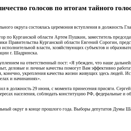
ичество голосов по итогам тайного голо
ного округа состоялась церемония вступления в должность Гл
ор по Курганской области Артем Пушкин, заместитель председа
ики Правительства Курганской области Евгений Сорогин, пре
и исполнительной власти, хозяйствующих субъектов и образова
ции г. Шадринска.
плением на ответственный пост: «Я убежден, что наше дальнейш
т, деловые и личные качества помогут Вам эффективно работать
и, конечно, укрепления качества жизни живущих здесь людей. 
делах и начинаниях».
пил в должность 29 июня, с момента принесения присяги. Серге
нтересах населения, соблюдать конституцию РФ, федеральные и 
ный округ в конце прошлого года. Выборы депутатов Думы Шад