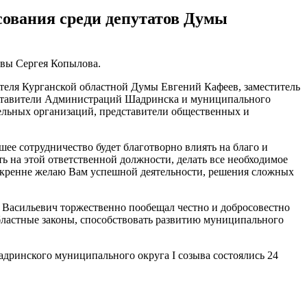
сования среди депутатов Думы
авы Сергея Копылова.
теля Курганской областной Думы Евгений Кафеев, заместитель
дставители Администраций Шадринска и муниципального
тельных организаций, представители общественных и
ее сотрудничество будет благотворно влиять на благо и
 на этой ответственной должности, делать все необходимое
Искренне желаю Вам успешной деятельности, решения сложных
й Васильевич торжественно пообещал честно и добросовестно
областные законы, способствовать развитию муниципального
ринского муниципального округа I созыва состоялись 24