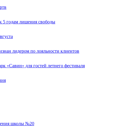
ртв
к 5 годам лишения свободы
вгуста
изнан лидером по лояльности клиентов
к «Савин» для гостей летнего фестиваля
ния
еления школы №20