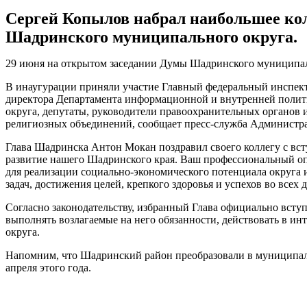
Сергей Копылов набрал наибольшее кол
Шадринского муниципального округа.
29 июня на открытом заседании Думы Шадринского муниципаль
В инаугурации приняли участие Главный федеральный инспект
директора Департамента информационной и внутренней полит
округа, депутаты, руководители правоохранительных органов 
религиозных объединений, сообщает пресс-служба Администра
Глава Шадринска Антон Мокан поздравил своего коллегу с всту
развитие нашего Шадринского края. Ваш профессиональный опы
для реализации социально-экономического потенциала округа 
задач, достижения целей, крепкого здоровья и успехов во всех 
Согласно законодательству, избранный Глава официально всту
выполнять возлагаемые на него обязанности, действовать в и
округа.
Напомним, что Шадринский район преобразовали в муниципаль
апреля этого года.