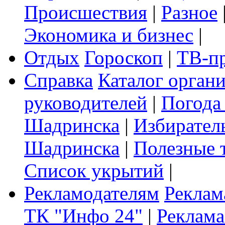
Происшествия
|
Разное
Экономика и бизнес
|
Отдых
Гороскоп
|
ТВ-п
Справка
Каталог орган
руководителей
|
Погода
Шадринска
|
Избирател
Шадринска
|
Полезные 
Список укрытий
|
Рекламодателям
Реклам
ТК "Инфо 24"
|
Реклама