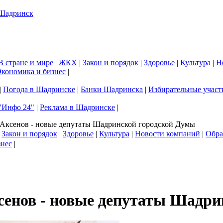
В стране и мире
|
ЖКХ
|
Закон и порядок
|
Здоровье
|
Культура
|
Н
кономика и бизнес
|
|
Погода в Шадринске
|
Банки Шадринска
|
Избирательные участ
"Инфо 24"
|
Реклама в Шадринске
|
 Аксенов - новые депутаты Шадринской городской Думы
|
Закон и порядок
|
Здоровье
|
Культура
|
Новости компаний
|
Обра
знес
|
сенов - новые депутаты Шадр