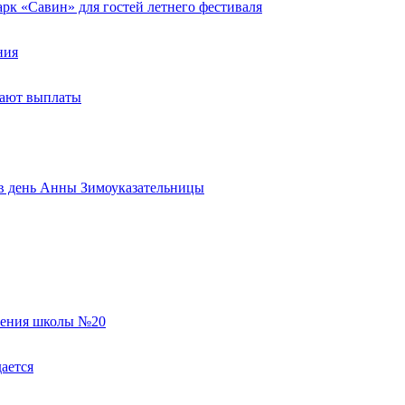
к «Савин» для гостей летнего фестиваля
ния
тают выплаты
ь в день Анны Зимоуказательницы
еления школы №20
ается