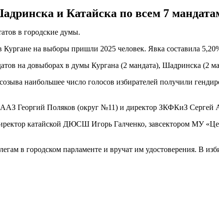
адринска и Катайска по всем 7 мандатам
атов в городские думы.
 Кургане на выборы пришли 2025 человек. Явка составила 5,20
датов на довыборах в думы Кургана (2 мандата), Шадринска (2 ма
 созыва наибольшее число голосов избирателей получили генди
ААЗ Георгий Поляков (округ №11) и директор ЗКФКиЗ Сергей А
иректор катайской ДЮСШ Игорь Галченко, завсектором МУ «Цен
легам в городском парламенте и вручат им удостоверения. В и