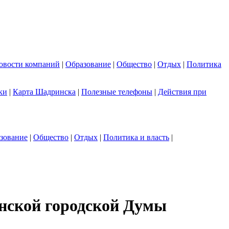
овости компаний
|
Образование
|
Общество
|
Отдых
|
Политика
ки
|
Карта Шадринска
|
Полезные телефоны
|
Действия при
зование
|
Общество
|
Отдых
|
Политика и власть
|
инской городской Думы