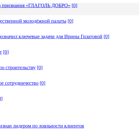
ого признания «ГЛАГОЛЬ ДОБРО»
[
0
]
щественной молодёжной палаты
[
0
]
бозначил ключевые задачи для Ирины Гизатовой
[
0
]
т
[
0
]
по строительству
[
0
]
ое сотрудничество
[
0
]
0
]
изнан лидером по лояльности клиентов