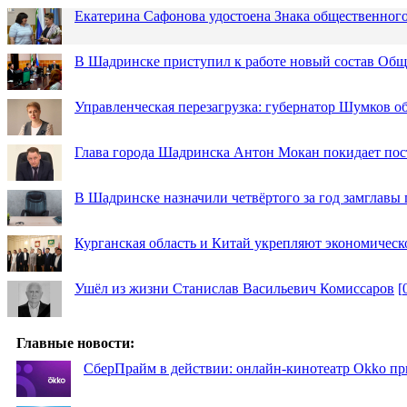
Екатерина Сафонова удостоена Знака общественн
В Шадринске приступил к работе новый состав Об
Управленческая перезагрузка: губернатор Шумков о
Глава города Шадринска Антон Мокан покидает пос
В Шадринске назначили четвёртого за год замглавы 
Курганская область и Китай укрепляют экономическ
Ушёл из жизни Станислав Васильевич Комиссаров
[
Главные новости:
СберПрайм в действии: онлайн-кинотеатр Okko пр