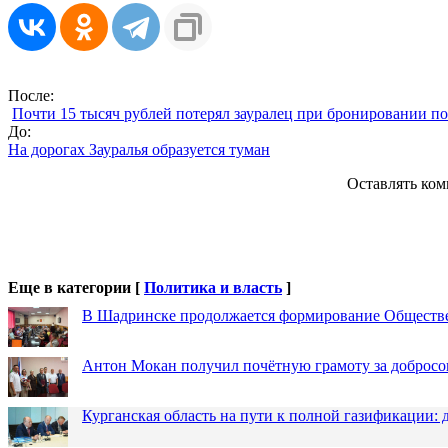
После:
Почти 15 тысяч рублей потерял зауралец при бронировании п
До:
На дорогах Зауралья образуется туман
Оставлять ком
Еще в категории [
Политика и власть
]
В Шадринске продолжается формирование Обществ
Антон Мокан получил почётную грамоту за добросо
Курганская область на пути к полной газификации