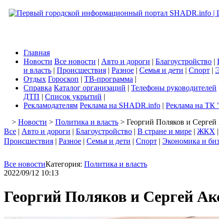
Главная
Новости
Все новости
|
Авто и дороги
|
Благоустройство
|
и власть
|
Происшествия
|
Разное
|
Семья и дети
|
Спорт
|
Э
Отдых
Гороскоп
|
ТВ-программа
|
Справка
Каталог организаций
|
Телефоны руководителей
ДТП
|
Список укрытий
|
Рекламодателям
Реклама на SHADR.info
|
Реклама на ТК 
>
Новости
>
Политика и власть
> Георгий Поляков и Сергей
Все
|
Авто и дороги
|
Благоустройство
|
В стране и мире
|
ЖКХ
Происшествия
|
Разное
|
Семья и дети
|
Спорт
|
Экономика и би
Все новости
Категория:
Политика и власть
2022/09/12 10:13
Георгий Поляков и Сергей Ак