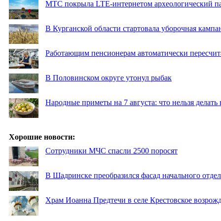
МТС покрыла LTE-интернетом археологический пар
В Курганской области стартовала уборочная кампа
Работающим пенсионерам автоматически пересчи
В Половинском округе утонул рыбак
Народные приметы на 7 августа: что нельзя делат
Хорошие новости:
Сотрудники МЧС спасли 2500 поросят
В Шадринске преобразился фасад начального отд
Храм Иоанна Предтечи в селе Крестовское возрожд