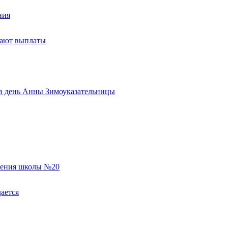
ния
тают выплаты
ь в день Анны Зимоуказательницы
еления школы №20
ается