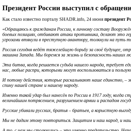
Президент России выступил с обращени
Как стало известно порталу SHADR.info, 24 июня
президент Р
«
Обращаюсь к гражданам России, к личному составу Вооружён
боевых позициях, отбивают атаки противника, делают это геро
угрозами втянули в преступную авантюру, толкнули на путь 
Россия сегодня ведёт тяжелейшую борьбу за своё будущее, отр
машина Запада. Мы боремся за жизнь и безопасность наших лю
Эта битва, когда решается судьба нашего народа, требует ед
нас, любые распри, которыми могут воспользоваться и пользу
И потому действия, которые раскалывают наше единство, – э
спину нашей стране и нашему народу.
Именно такой удар был нанесён по России в 1917 году, когда с
величайшим потрясением, разрушением армии и распадом госу
Русские убивали русских, братья – братьев, а корыстную выго
Мы не дадим этому повториться. Защитим и наш народ, и нашу
А то, с чем мы столкнулись – это именно предательство. Непом