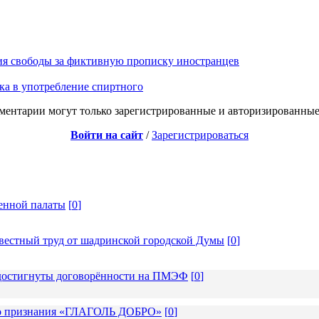
ия свободы за фиктивную прописку иностранцев
ка в употребление спиртного
ментарии могут только зарегистрированные и авторизированные
Войти на сайт
/
Зарегистрироваться
енной палаты
[
0
]
вестный труд от шадринской городской Думы
[
0
]
: достигнуты договорённости на ПМЭФ
[
0
]
ого признания «ГЛАГОЛЬ ДОБРО»
[
0
]