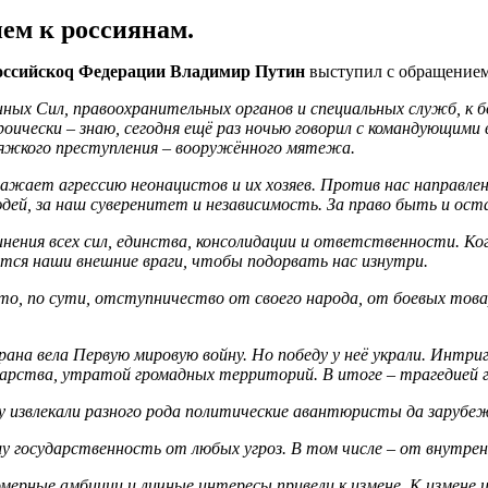
ем к россиянам.
оссийскоq Федерации Владимир Путин
выступил с обращением
ных Сил, правоохранительных органов и специальных служб, к б
ически – знаю, сегодня ещё раз ночью говорил с командующими в
тяжкого преступления – вооружённого мятежа.
ажает агрессию неонацистов и их хозяев. Против нас направлен
дей, за наш суверенитет и независимость. За право быть и ост
инения всех сил, единства, консолидации и ответственности. К
ются наши внешние враги, чтобы подорвать нас изнутри.
то, по сути, отступничество от своего народа, от боевых тов
трана вела Первую мировую войну. Но победу у неё украли. Интри
дарства, утратой громадных территорий. В итоге – трагедией 
ду извлекали разного рода политические авантюристы да зарубеж
 государственность от любых угроз. В том числе – от внутрен
ерные амбиции и личные интересы привели к измене. К измене и с