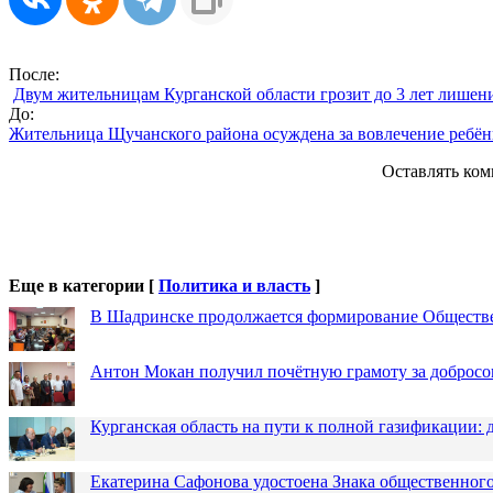
После:
Двум жительницам Курганской области грозит до 3 лет лишен
До:
Жительница Щучанского района осуждена за вовлечение ребён
Оставлять ком
Еще в категории [
Политика и власть
]
В Шадринске продолжается формирование Обществ
Антон Мокан получил почётную грамоту за добросо
Курганская область на пути к полной газификации
Екатерина Сафонова удостоена Знака общественн