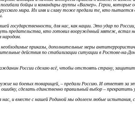
погибали бойцы и командиры группы «Вагнер». Герои, которые о
 русского мира. Их имя и славу тоже предали те, кто пытается
и.
ашей государственности, для нас, как нации. Это удар по Росси
 путь предательства, кто готовил вооружённый мятеж, встал 
м народом.
 необходимые приказы, дополнительные меры антитеррористичес
шительные действия по стабилизации ситуации в Ростове-на-До
ражданин России сделаю всё, чтобы отстоять страну, защитит
ружие на боевых товарищей, – предали Россию. И ответят за эт
 ошибку, сделать единственно правильный выбор – прекратить 
 нас, и вместе с нашей Родиной мы одолеем любые испытания, 