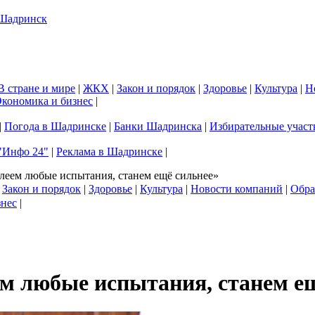
В стране и мире
|
ЖКХ
|
Закон и порядок
|
Здоровье
|
Культура
|
Н
кономика и бизнес
|
|
Погода в Шадринске
|
Банки Шадринска
|
Избирательные участ
"Инфо 24"
|
Реклама в Шадринске
|
еем любые испытания, станем ещё сильнее»
|
Закон и порядок
|
Здоровье
|
Культура
|
Новости компаний
|
Обра
знес
|
м любые испытания, станем ещ