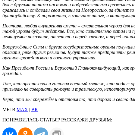
бок с другими нашими частями и подразделениями сражались и 
сражались и отдавали свои жизни за Новороссию, за единство
братоубийству. К поражению, в конечном итоге, и капитуляци
Повторю, любая внутренняя смута – смертельная угроза для н
такой угрозы будут жёсткие. Все, кто сознательно встал на
неминуемое наказание, ответят и перед законом, и перед наши
Вооружённые Силы и другие государственные органы получили
области, ряде других регионов. Будут также предприняты ре
органов гражданского и военного управления.
Как Президент России и Верховный Главнокомандующий, как г
граждан.
Тот, кто организовал и готовил военный мятеж, кто поднял о
призываю не совершать роковую и трагическую, неповторимую
Верю, что мы сбережём и отстоим то, что дорого и свято для
МЫ В
MAX
|
ВК
ПОНРАВИЛАСЬ СТАТЬЯ? РАССКАЖИ ДРУЗЬЯМ: