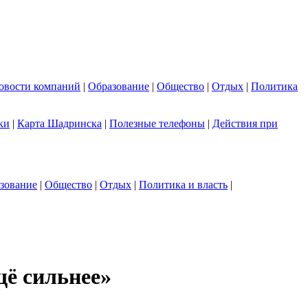
овости компаний
|
Образование
|
Общество
|
Отдых
|
Политика
ки
|
Карта Шадринска
|
Полезные телефоны
|
Действия при
зование
|
Общество
|
Отдых
|
Политика и власть
|
ё сильнее»