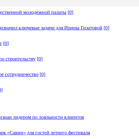
щественной молодёжной палаты
[
0
]
бозначил ключевые задачи для Ирины Гизатовой
[
0
]
т
[
0
]
по строительству
[
0
]
ое сотрудничество
[
0
]
0
]
изнан лидером по лояльности клиентов
к «Савин» для гостей летнего фестиваля