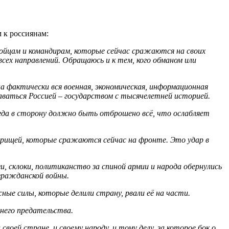
 к россиянам:
ойцам и командирам, которые сейчас сражаются на своих
сех направлений. Обращаюсь и к тем, кого обманом или
а фактически вся военная, экономическая, информационная
аваться Россией – государством с тысячелетней историей.
огда в сторону должно быть отброшено всё, что ослабляет
арищей, которые сражаются сейчас на фронте. Это удар в
ги, склоки, политиканство за спиной армии и народа обернулись
гражданской войны.
ные силы, которые делили страну, рвали её на части.
него предательства.
воей стране, и своему народу, и тому делу, за которое бок о