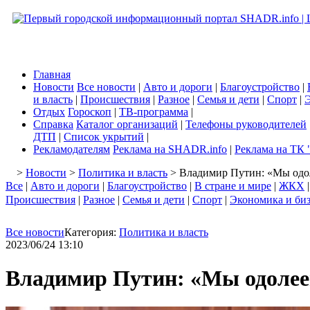
Главная
Новости
Все новости
|
Авто и дороги
|
Благоустройство
|
и власть
|
Происшествия
|
Разное
|
Семья и дети
|
Спорт
|
Э
Отдых
Гороскоп
|
ТВ-программа
|
Справка
Каталог организаций
|
Телефоны руководителей
ДТП
|
Список укрытий
|
Рекламодателям
Реклама на SHADR.info
|
Реклама на ТК 
>
Новости
>
Политика и власть
> Владимир Путин: «Мы одол
Все
|
Авто и дороги
|
Благоустройство
|
В стране и мире
|
ЖКХ
Происшествия
|
Разное
|
Семья и дети
|
Спорт
|
Экономика и би
Все новости
Категория:
Политика и власть
2023/06/24 13:10
Владимир Путин: «Мы одолее