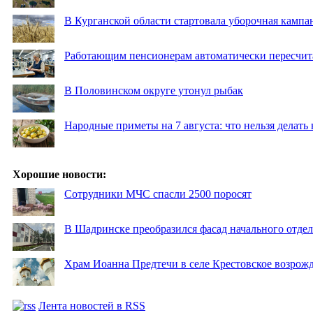
В Курганской области стартовала уборочная кампа
Работающим пенсионерам автоматически пересчи
В Половинском округе утонул рыбак
Народные приметы на 7 августа: что нельзя делат
Хорошие новости:
Сотрудники МЧС спасли 2500 поросят
В Шадринске преобразился фасад начального отд
Храм Иоанна Предтечи в селе Крестовское возрожд
Лента новостей в RSS