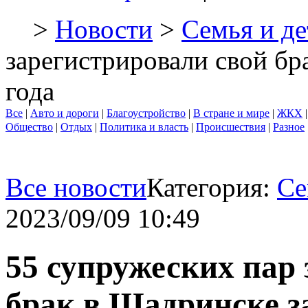
>
Новости
>
Семья и де
зарегистрировали свой бр
года
Все
|
Авто и дороги
|
Благоустройство
|
В стране и мире
|
ЖКХ
Общество
|
Отдых
|
Политика и власть
|
Происшествия
|
Разное
Все новости
Категория:
Се
2023/09/09 10:49
55 супружеских пар
брак в Шадринске за