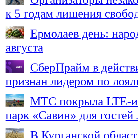
к 5 годам лишения свобо
Ермолаев день: наро
августа
СберПрайм в действ
признан лидером по лоял
МТС покрыла LTE-ин
парк «Савин» для гостей 
В Курганской област