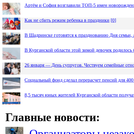
Артём и София возглавили ТОП-5 имен новорожденн
Как не сбить режим ребенка в праздники
[
0
]
В Шадринске готовятся к празднованию Дня семьи, 
В Курганской области этой зимой девочек родилось 
26 января — День супругов. Чествуем семейные от
Социальный фонд сделал перерасчет пенсий для 400
8,5 тысяч юных жителей Курганской области получа
Главные новости:
Организаторы незак