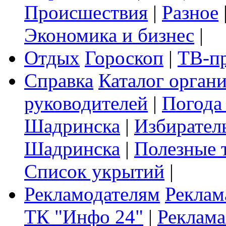
Происшествия
|
Разное
Экономика и бизнес
|
Отдых
Гороскоп
|
ТВ-п
Справка
Каталог орган
руководителей
|
Погода
Шадринска
|
Избирател
Шадринска
|
Полезные 
Список укрытий
|
Рекламодателям
Реклам
ТК "Инфо 24"
|
Реклама