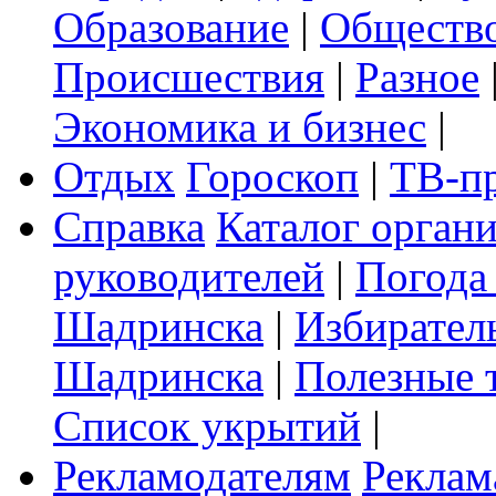
Образование
|
Обществ
Происшествия
|
Разное
Экономика и бизнес
|
Отдых
Гороскоп
|
ТВ-п
Справка
Каталог орган
руководителей
|
Погода
Шадринска
|
Избирател
Шадринска
|
Полезные 
Список укрытий
|
Рекламодателям
Реклам