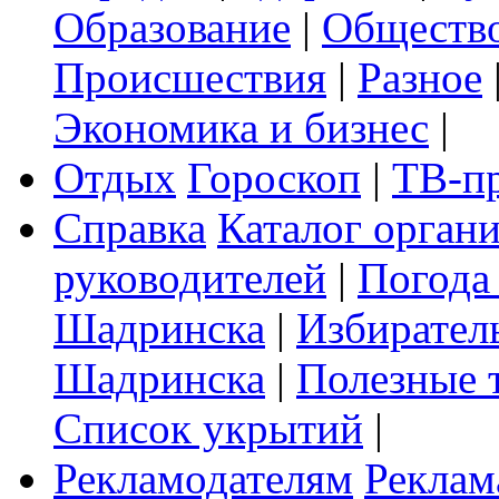
Образование
|
Обществ
Происшествия
|
Разное
Экономика и бизнес
|
Отдых
Гороскоп
|
ТВ-п
Справка
Каталог орган
руководителей
|
Погода
Шадринска
|
Избирател
Шадринска
|
Полезные 
Список укрытий
|
Рекламодателям
Реклам