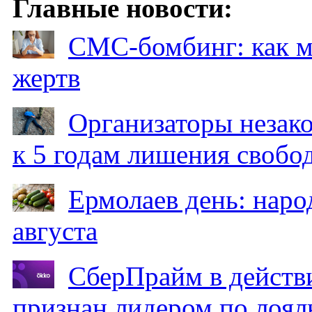
Главные новости:
СМС-бомбинг: как 
жертв
Организаторы незак
к 5 годам лишения свобо
Ермолаев день: наро
августа
СберПрайм в действ
признан лидером по лоял