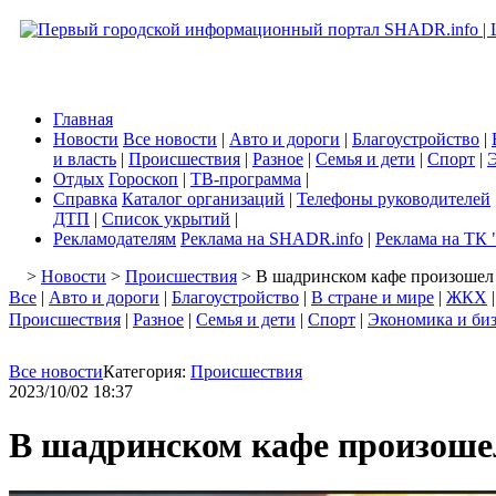
Главная
Новости
Все новости
|
Авто и дороги
|
Благоустройство
|
и власть
|
Происшествия
|
Разное
|
Семья и дети
|
Спорт
|
Э
Отдых
Гороскоп
|
ТВ-программа
|
Справка
Каталог организаций
|
Телефоны руководителей
ДТП
|
Список укрытий
|
Рекламодателям
Реклама на SHADR.info
|
Реклама на ТК 
>
Новости
>
Происшествия
> В шадринском кафе произошел
Все
|
Авто и дороги
|
Благоустройство
|
В стране и мире
|
ЖКХ
Происшествия
|
Разное
|
Семья и дети
|
Спорт
|
Экономика и би
Все новости
Категория:
Происшествия
2023/10/02 18:37
В шадринском кафе произоше