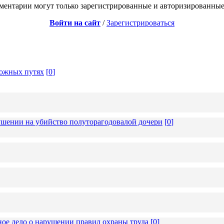
ментарии могут только зарегистрированные и авторизированные
Войти на сайт
/
Зарегистрироваться
рожных путях
[
0
]
ушении на убийство полуторагодовалой дочери
[
0
]
ное дело о нарушении правил охраны труда
[
0
]