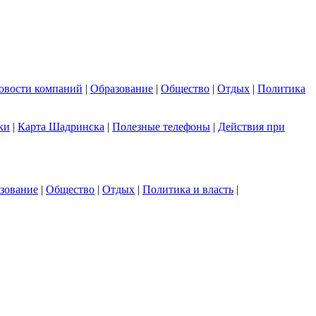
овости компаний
|
Образование
|
Общество
|
Отдых
|
Политика
ки
|
Карта Шадринска
|
Полезные телефоны
|
Действия при
зование
|
Общество
|
Отдых
|
Политика и власть
|