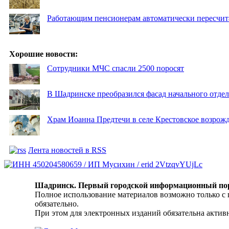
Работающим пенсионерам автоматически пересчи
Хорошие новости:
Сотрудники МЧС спасли 2500 поросят
В Шадринске преобразился фасад начального отд
Храм Иоанна Предтечи в селе Крестовское возрожд
Лента новостей в RSS
Шадринск. Первый городской информационный по
Полное использование материалов возможно только с
обязательно.
При этом для электронных изданий обязательна активн