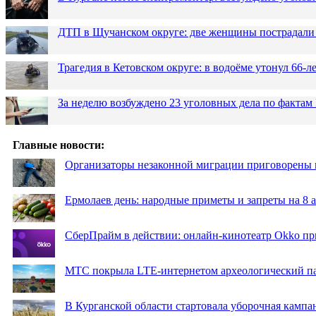
ДТП в Щучанском округе: две женщины пострадали 
Трагедия в Кетовском округе: в водоёме утонул 66-
За неделю возбуждено 23 уголовных дела по фактам
Главные новости:
Организаторы незаконной миграции приговорены 
Ермолаев день: народные приметы и запреты на 8 а
СберПрайм в действии: онлайн-кинотеатр Okko пр
МТС покрыла LTE-интернетом археологический пар
В Курганской области стартовала уборочная кампа