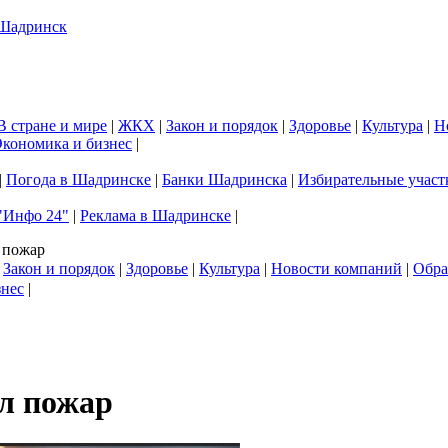
В стране и мире
|
ЖКХ
|
Закон и порядок
|
Здоровье
|
Культура
|
Н
кономика и бизнес
|
|
Погода в Шадринске
|
Банки Шадринска
|
Избирательные участ
"Инфо 24"
|
Реклама в Шадринске
|
 пожар
|
Закон и порядок
|
Здоровье
|
Культура
|
Новости компаний
|
Обра
знес
|
л пожар