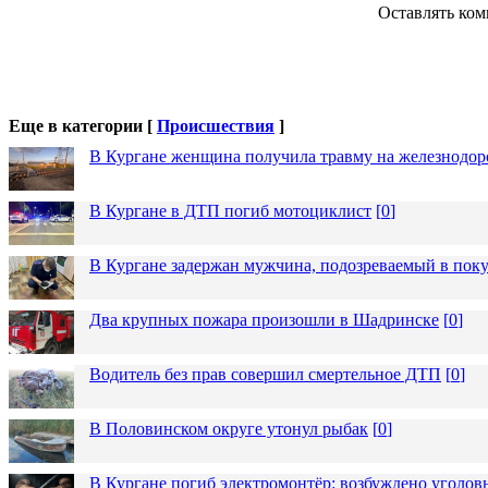
Оставлять ком
Еще в категории [
Происшествия
]
В Кургане женщина получила травму на железнодо
В Кургане в ДТП погиб мотоциклист
[
0
]
В Кургане задержан мужчина, подозреваемый в пок
Два крупных пожара произошли в Шадринске
[
0
]
Водитель без прав совершил смертельное ДТП
[
0
]
В Половинском округе утонул рыбак
[
0
]
В Кургане погиб электромонтёр: возбуждено уголов