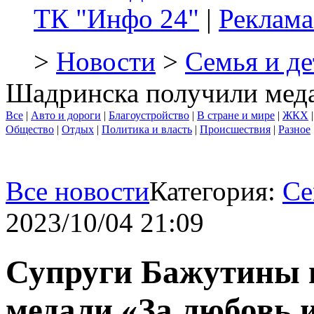
ТК "Инфо 24"
|
Реклама
>
Новости
>
Семья и де
Шадринска получили меда
Все
|
Авто и дороги
|
Благоустройство
|
В стране и мире
|
ЖКХ
Общество
|
Отдых
|
Политика и власть
|
Происшествия
|
Разное
Все новости
Категория:
Се
2023/10/04 21:09
Супруги Бажутины 
медали «За любовь 