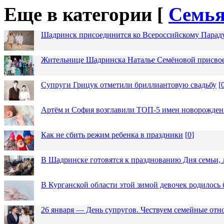
Еще в категории [
Семья
Шадринск присоединится ко Всероссийскому Парад
Жительнице Шадринска Наталье Семёновой присвое
Супруги Грицук отметили бриллиантовую свадьбу
[
Артём и София возглавили ТОП-5 имен новорожденн
Как не сбить режим ребенка в праздники
[
0
]
В Шадринске готовятся к празднованию Дня семьи, 
В Курганской области этой зимой девочек родилось 
26 января — День супругов. Чествуем семейные от