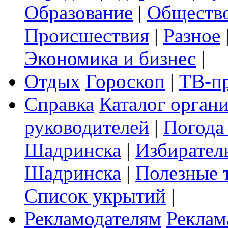
Образование
|
Обществ
Происшествия
|
Разное
Экономика и бизнес
|
Отдых
Гороскоп
|
ТВ-п
Справка
Каталог орган
руководителей
|
Погода
Шадринска
|
Избирател
Шадринска
|
Полезные 
Список укрытий
|
Рекламодателям
Реклам