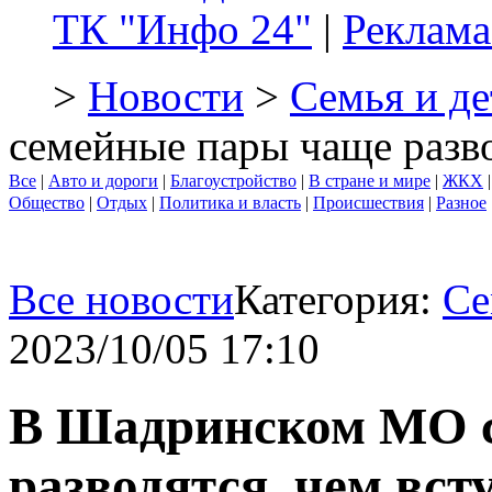
ТК "Инфо 24"
|
Реклама
>
Новости
>
Семья и де
семейные пары чаще разво
Все
|
Авто и дороги
|
Благоустройство
|
В стране и мире
|
ЖКХ
Общество
|
Отдых
|
Политика и власть
|
Происшествия
|
Разное
Все новости
Категория:
Се
2023/10/05 17:10
В Шадринском МО 
разводятся, чем вст