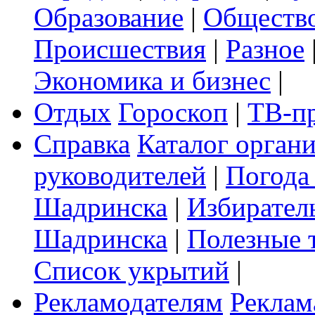
Образование
|
Обществ
Происшествия
|
Разное
Экономика и бизнес
|
Отдых
Гороскоп
|
ТВ-п
Справка
Каталог орган
руководителей
|
Погода
Шадринска
|
Избирател
Шадринска
|
Полезные 
Список укрытий
|
Рекламодателям
Реклам