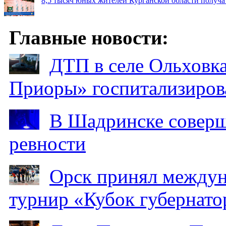
8,5 тысяч юных жителей Курганской области получа
Главные новости:
ДТП в селе Ольховка
Приоры» госпитализиро
В Шадринске соверш
ревности
Орск принял между
турнир «Кубок губернато