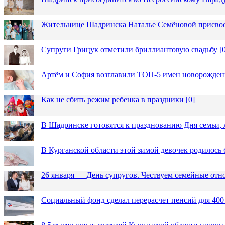
Жительнице Шадринска Наталье Семёновой присвое
Супруги Грицук отметили бриллиантовую свадьбу
[
Артём и София возглавили ТОП-5 имен новорожденн
Как не сбить режим ребенка в праздники
[
0
]
В Шадринске готовятся к празднованию Дня семьи, 
В Курганской области этой зимой девочек родилось 
26 января — День супругов. Чествуем семейные от
Социальный фонд сделал перерасчет пенсий для 400