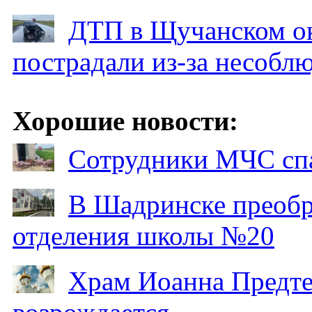
ДТП в Щучанском ок
пострадали из-за несобл
Хорошие новости:
Сотрудники МЧС спа
В Шадринске преобр
отделения школы №20
Храм Иоанна Предтеч