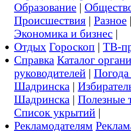
Образование
|
Обществ
Происшествия
|
Разное
Экономика и бизнес
|
Отдых
Гороскоп
|
ТВ-п
Справка
Каталог орган
руководителей
|
Погода
Шадринска
|
Избирател
Шадринска
|
Полезные 
Список укрытий
|
Рекламодателям
Реклам