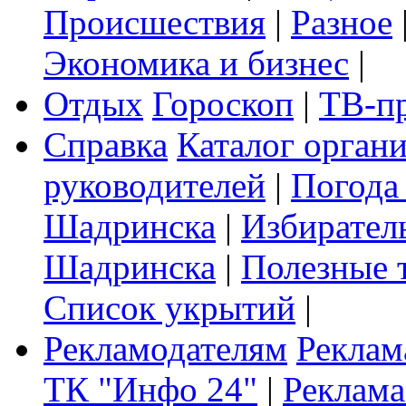
Происшествия
|
Разное
Экономика и бизнес
|
Отдых
Гороскоп
|
ТВ-п
Справка
Каталог орган
руководителей
|
Погода
Шадринска
|
Избирател
Шадринска
|
Полезные 
Список укрытий
|
Рекламодателям
Реклам
ТК "Инфо 24"
|
Реклама