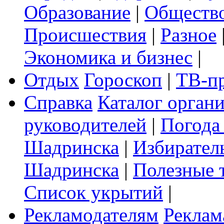
Образование
|
Обществ
Происшествия
|
Разное
Экономика и бизнес
|
Отдых
Гороскоп
|
ТВ-п
Справка
Каталог орган
руководителей
|
Погода
Шадринска
|
Избирател
Шадринска
|
Полезные 
Список укрытий
|
Рекламодателям
Реклам