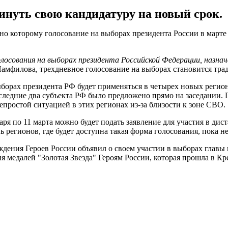
нуть свою кандидатуру на новый срок.
 которому голосование на выборах президента России в марте 20
лосования на выборах президента Российской Федерации, назнач
 Памфилова, трехдневное голосование на выборах становится тр
орах президента РФ будет применяться в четырех новых регион
ледние два субъекта РФ было предложено прямо на заседании. Г
непростой ситуацией в этих регионах из-за близости к зоне СВО.
ря по 11 марта можно будет подать заявление для участия в ди
ь регионов, где будет доступна такая форма голосования, пока н
ния Героев России объявил о своем участии в выборах главы го
 медалей "Золотая Звезда" Героям России, которая прошла в Кр