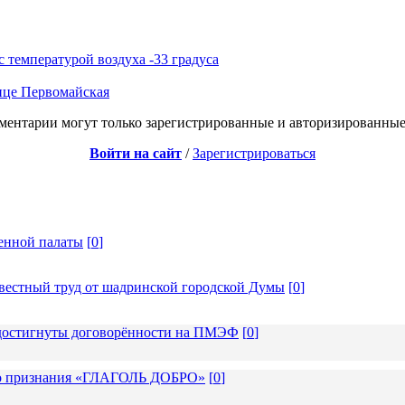
 температурой воздуха -33 градуса
ице Первомайская
ментарии могут только зарегистрированные и авторизированные
Войти на сайт
/
Зарегистрироваться
енной палаты
[
0
]
вестный труд от шадринской городской Думы
[
0
]
: достигнуты договорённости на ПМЭФ
[
0
]
ого признания «ГЛАГОЛЬ ДОБРО»
[
0
]