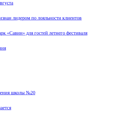
вгуста
изнан лидером по лояльности клиентов
к «Савин» для гостей летнего фестиваля
ния
еления школы №20
ается