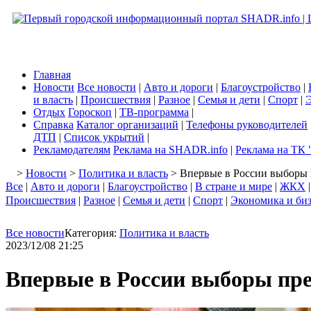
Главная
Новости
Все новости
|
Авто и дороги
|
Благоустройство
|
и власть
|
Происшествия
|
Разное
|
Семья и дети
|
Спорт
|
Э
Отдых
Гороскоп
|
ТВ-программа
|
Справка
Каталог организаций
|
Телефоны руководителей
ДТП
|
Список укрытий
|
Рекламодателям
Реклама на SHADR.info
|
Реклама на ТК 
>
Новости
>
Политика и власть
> Впервые в России выборы 
Все
|
Авто и дороги
|
Благоустройство
|
В стране и мире
|
ЖКХ
Происшествия
|
Разное
|
Семья и дети
|
Спорт
|
Экономика и би
Все новости
Категория:
Политика и власть
2023/12/08 21:25
Впервые в России выборы пре