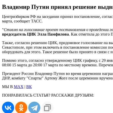
Владимир Путин принял решение выдви
Центризбирком РФ на заседании принял постановление, согласно
марта, сообщает ТАСС.
"
Ставлю на голосование проект постановления о проведении го
председатель ЦИК Элла Памфилова
. Как отметила до этого
Также, согласно решению ЦИК, придомовое голосование на выб
Севастополе, при этом включить в постановление комиссии пос
оборудовать для этого. Такое решение было принято в связи с 
Помимо этого, согласно утвержденному ЦИК графику, с 29 янва
08:00 15 марта до 20:00 17 марта по местному времени. Перечен
Президент России Владимир Путин во время церемонии награжде
ДНР, комбату "Спарты" Артему Жоге после церемонии вручения
МЫ В
MAX
|
ВК
ПОНРАВИЛАСЬ СТАТЬЯ? РАССКАЖИ ДРУЗЬЯМ: