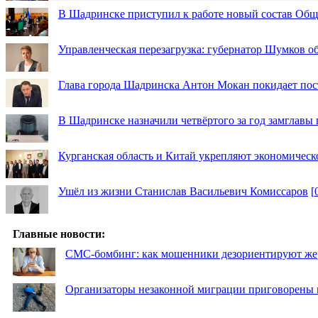
В Шадринске приступил к работе новый состав Об
Управленческая перезагрузка: губернатор Шумков о
Глава города Шадринска Антон Мокан покидает пос
В Шадринске назначили четвёртого за год замглавы 
Курганская область и Китай укрепляют экономическ
Ушёл из жизни Станислав Васильевич Комиссаров
[
Главные новости:
СМС-бомбинг: как мошенники дезориентируют же
Организаторы незаконной миграции приговорены 