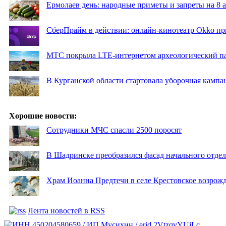
Ермолаев день: народные приметы и запреты на 8 а
СберПрайм в действии: онлайн-кинотеатр Okko пр
МТС покрыла LTE-интернетом археологический пар
В Курганской области стартовала уборочная кампа
Хорошие новости:
Сотрудники МЧС спасли 2500 поросят
В Шадринске преобразился фасад начального отд
Храм Иоанна Предтечи в селе Крестовское возрожд
Лента новостей в RSS