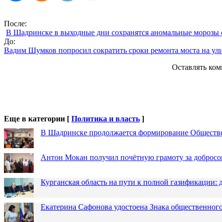
После:
В Шадринске в выходные дни сохранятся аномальные морозы с
До:
Вадим Шумков попросил сократить сроки ремонта моста на ул
Оставлять ком
Еще в категории [
Политика и власть
]
В Шадринске продолжается формирование Обществ
Антон Мокан получил почётную грамоту за добросо
Курганская область на пути к полной газификации
Екатерина Сафонова удостоена Знака общественн