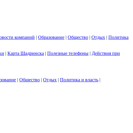
овости компаний
|
Образование
|
Общество
|
Отдых
|
Политика
ки
|
Карта Шадринска
|
Полезные телефоны
|
Действия при
зование
|
Общество
|
Отдых
|
Политика и власть
|