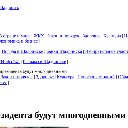
В стране и мире
|
ЖКХ
|
Закон и порядок
|
Здоровье
|
Культура
|
Н
кономика и бизнес
|
|
Погода в Шадринске
|
Банки Шадринска
|
Избирательные участ
"Инфо 24"
|
Реклама в Шадринске
|
президента будут многодневными
|
Закон и порядок
|
Здоровье
|
Культура
|
Новости компаний
|
Обра
знес
|
зидента будут многодневными