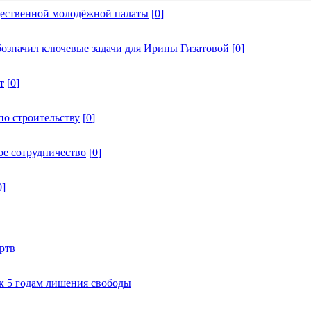
щественной молодёжной палаты
[
0
]
бозначил ключевые задачи для Ирины Гизатовой
[
0
]
т
[
0
]
по строительству
[
0
]
ое сотрудничество
[
0
]
0
]
ртв
к 5 годам лишения свободы