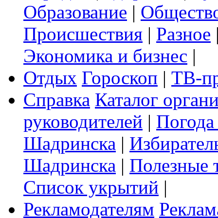
Образование
|
Обществ
Происшествия
|
Разное
Экономика и бизнес
|
Отдых
Гороскоп
|
ТВ-п
Справка
Каталог орган
руководителей
|
Погода
Шадринска
|
Избирател
Шадринска
|
Полезные 
Список укрытий
|
Рекламодателям
Реклам