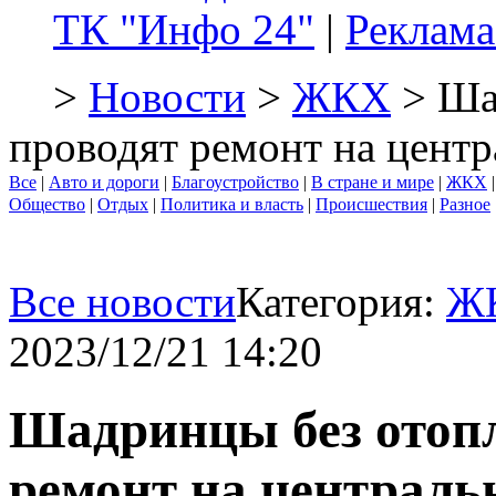
ТК "Инфо 24"
|
Реклама
>
Новости
>
ЖКХ
> Ша
проводят ремонт на цент
Все
|
Авто и дороги
|
Благоустройство
|
В стране и мире
|
ЖКХ
Общество
|
Отдых
|
Политика и власть
|
Происшествия
|
Разное
Все новости
Категория:
Ж
2023/12/21 14:20
Шадринцы без отоп
ремонт на централь