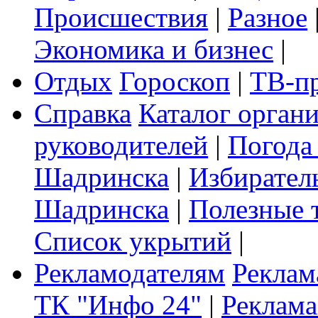
Происшествия
|
Разное
Экономика и бизнес
|
Отдых
Гороскоп
|
ТВ-п
Справка
Каталог орган
руководителей
|
Погода
Шадринска
|
Избирател
Шадринска
|
Полезные 
Список укрытий
|
Рекламодателям
Реклам
ТК "Инфо 24"
|
Реклама