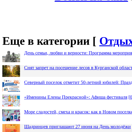
Еще в категории [
Отды
День семьи, любви и верности: Программа меропри
Снят запрет на посещение лесов в Курганской облас
Северный поселок отметит 50-летний юбилей: Праз
«Именины Елены Прекрасной»: Афиша фестиваля
[
Море сладостей, смеха и красок: как в Новом посел
Шадринцев приглашают 27 июня на День молодёжи