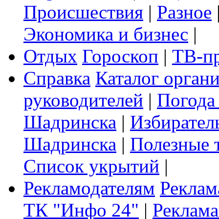
Происшествия
|
Разное
Экономика и бизнес
|
Отдых
Гороскоп
|
ТВ-п
Справка
Каталог орган
руководителей
|
Погода
Шадринска
|
Избирател
Шадринска
|
Полезные 
Список укрытий
|
Рекламодателям
Реклам
ТК "Инфо 24"
|
Реклама