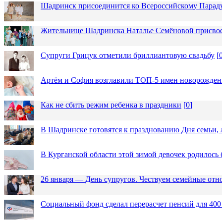
Шадринск присоединится ко Всероссийскому Парад
Жительнице Шадринска Наталье Семёновой присвое
Супруги Грицук отметили бриллиантовую свадьбу
[
Артём и София возглавили ТОП-5 имен новорожденн
Как не сбить режим ребенка в праздники
[
0
]
В Шадринске готовятся к празднованию Дня семьи, 
В Курганской области этой зимой девочек родилось 
26 января — День супругов. Чествуем семейные от
Социальный фонд сделал перерасчет пенсий для 400