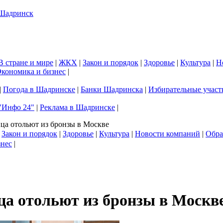
В стране и мире
|
ЖКХ
|
Закон и порядок
|
Здоровье
|
Культура
|
Н
кономика и бизнес
|
|
Погода в Шадринске
|
Банки Шадринска
|
Избирательные участ
"Инфо 24"
|
Реклама в Шадринске
|
ца отольют из бронзы в Москве
|
Закон и порядок
|
Здоровье
|
Культура
|
Новости компаний
|
Обра
знес
|
а отольют из бронзы в Москв