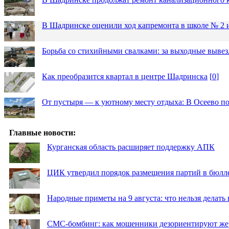
В Шадринске оценили ход капремонта в школе № 2 
Борьба со стихийными свалками: за выходные вывез
Как преобразится квартал в центре Шадринска
[
0
]
От пустыря — к уютному месту отдыха: В Осеево по
Главные новости:
Курганская область расширяет поддержку АПК
ЦИК утвердил порядок размещения партий в бюлле
Народные приметы на 9 августа: что нельзя делать
СМС-бомбинг: как мошенники дезориентируют же