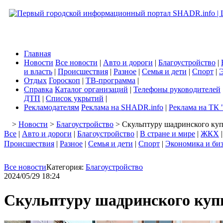
Главная
Новости
Все новости
|
Авто и дороги
|
Благоустройство
|
и власть
|
Происшествия
|
Разное
|
Семья и дети
|
Спорт
|
Э
Отдых
Гороскоп
|
ТВ-программа
|
Справка
Каталог организаций
|
Телефоны руководителей
ДТП
|
Список укрытий
|
Рекламодателям
Реклама на SHADR.info
|
Реклама на ТК 
>
Новости
>
Благоустройство
> Скульптуру шадринского куп
Все
|
Авто и дороги
|
Благоустройство
|
В стране и мире
|
ЖКХ
Происшествия
|
Разное
|
Семья и дети
|
Спорт
|
Экономика и би
Все новости
Категория:
Благоустройство
2024/05/29 18:24
Скульптуру шадринского купц