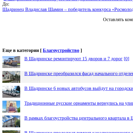
До:
Шадринец Владислав Шамин – победитель конкурса «Росмоло
Оставлять ком
Еще в категории [
Благоустройство
]
В Шадринске ремонтируют 15 дворов и 7 дорог
[
0
]
В Шадринске преобразился фасад начального отдел
В Шадринске 6 новых автобусов выйдут на городск
Традиционные русские орнаменты вернулись на ули
В рамках благоустройства центрального квартала 
В Шадринске продолжат ремонт канализационного 