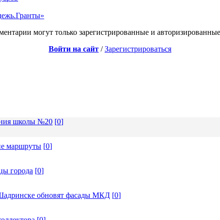
дежь.Гранты»
ментарии могут только зарегистрированные и авторизированные
Войти на сайт
/
Зарегистрироваться
ения школы №20
[
0
]
ие маршруты
[
0
]
цы города
[
0
]
в Шадринске обновят фасады МКД
[
0
]
коллектора
[
0
]