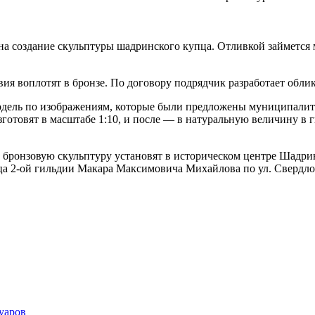
на создание скульптуры шадринского купца. Отливкой займется 
 воплотят в бронзе. По договору подрядчик разработает облик 
одель по изображениям, которые были предложены муниципалит
отовят в масштабе 1:10, и после — в натуральную величину в ги
ю бронзовую скульптуру установят в историческом центре Шадр
ца 2-ой гильдии Макара Максимовича Михайлова по ул. Свердло
уаров