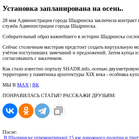
Установка запланирована на осень.
28 мая Администрация города Шадринска заключила контракт 
служба Администрации города Шадринска.
Собирательный образ важнейшего в истории Шадринска сословия
Сейчас столичным мастерам предстоит создать виртуальную м
учётом поступивших замечаний и предложений. Затем купца изг
согласовывать с заказчиком.
Как стало известно порталу SHADR.info, осенью двухметрову
территорию у памятника архитектуры XIX века - особняка куп
МЫ В
MAX
|
ВК
ПОНРАВИЛАСЬ СТАТЬЯ? РАССКАЖИ ДРУЗЬЯМ:
После:
В Шадринске отремонтируют 15 км дорожного полотна и трот