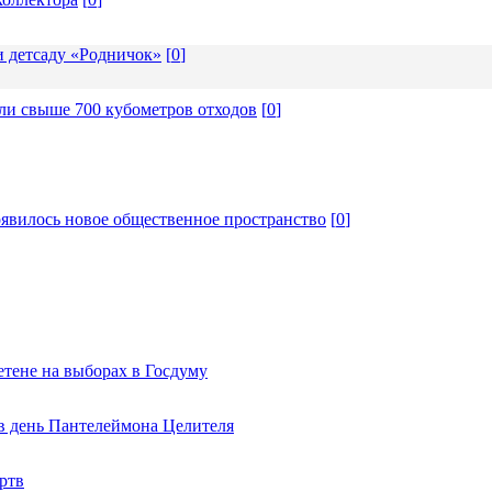
и детсаду «Родничок»
[
0
]
ли свыше 700 кубометров отходов
[
0
]
явилось новое общественное пространство
[
0
]
тене на выборах в Госдуму
 в день Пантелеймона Целителя
ртв