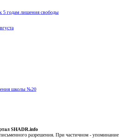
к 5 годам лишения свободы
вгуста
еления школы №20
ртал SHADR.info
 письменного разрешения. При частичном - упоминание