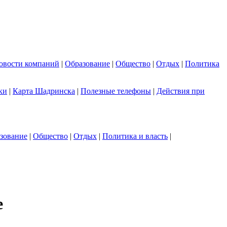
овости компаний
|
Образование
|
Общество
|
Отдых
|
Политика
ки
|
Карта Шадринска
|
Полезные телефоны
|
Действия при
зование
|
Общество
|
Отдых
|
Политика и власть
|
е