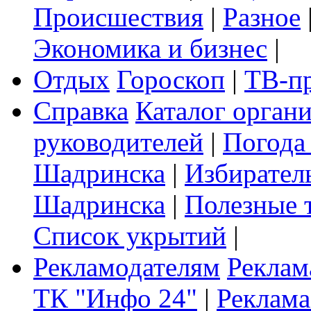
Происшествия
|
Разное
Экономика и бизнес
|
Отдых
Гороскоп
|
ТВ-п
Справка
Каталог орган
руководителей
|
Погода
Шадринска
|
Избирател
Шадринска
|
Полезные 
Список укрытий
|
Рекламодателям
Реклам
ТК "Инфо 24"
|
Реклама