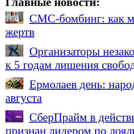
Главные новости:
СМС-бомбинг: как 
жертв
Организаторы незак
к 5 годам лишения свобо
Ермолаев день: наро
августа
СберПрайм в действ
признан лидером по лоял