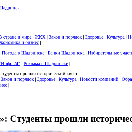
В стране и мире
|
ЖКХ
|
Закон и порядок
|
Здоровье
|
Культура
|
Н
кономика и бизнес
|
|
Погода в Шадринске
|
Банки Шадринска
|
Избирательные участ
"Инфо 24"
|
Реклама в Шадринске
|
 Студенты прошли исторический квест
|
Закон и порядок
|
Здоровье
|
Культура
|
Новости компаний
|
Обра
знес
|
д»: Студенты прошли историче