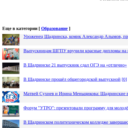
Еще в категории [
Образование
]
Уроженец Шадринска, комик Александр Алымов, про
Выпускницам ШГПУ вручили красные дипломы на п
В Шадринске 21 выпускник сдал ОГЭ на «отлично»
В Шадринске прошёл общегородской выпускной
[
0
]
Матвей Сухнев и Ирина Меньщикова: Шадринские в
Форум "УТРО": презентовали программу для моло
В Шадринском политехническом колледже завершаю