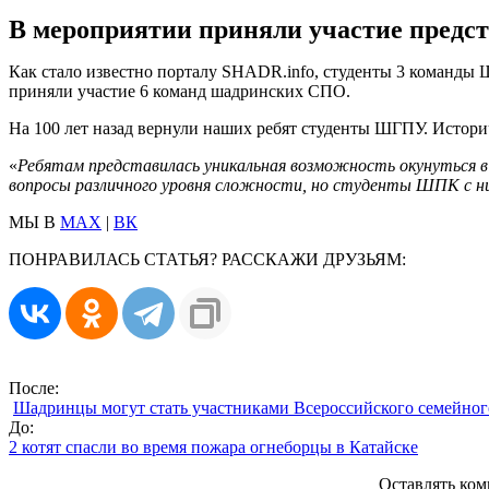
В мероприятии приняли участие предст
Как стало известно порталу SHADR.info, студенты 3 команды
приняли участие 6 команд шадринских СПО.
На 100 лет назад вернули наших ребят студенты ШГПУ. Истори
«
Ребятам представилась уникальная возможность окунуться в
вопросы различного уровня сложности, но студенты ШПК с н
МЫ В
MAX
|
ВК
ПОНРАВИЛАСЬ СТАТЬЯ? РАССКАЖИ ДРУЗЬЯМ:
После:
Шадринцы могут стать участниками Всероссийского семейног
До:
2 котят спасли во время пожара огнеборцы в Катайске
Оставлять ком