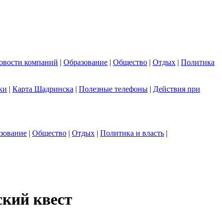
овости компаний
|
Образование
|
Общество
|
Отдых
|
Политика
ки
|
Карта Шадринска
|
Полезные телефоны
|
Действия при
зование
|
Общество
|
Отдых
|
Политика и власть
|
ский квест