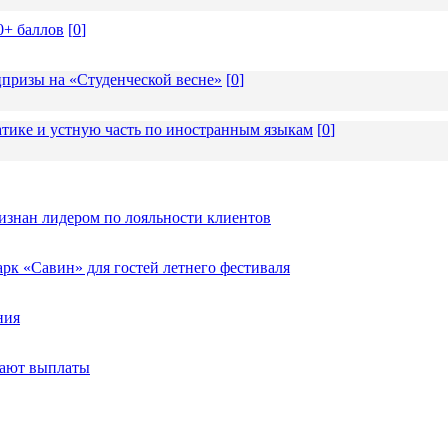
0+ баллов
[
0
]
призы на «Студенческой весне»
[
0
]
тике и устную часть по иностранным языкам
[
0
]
изнан лидером по лояльности клиентов
к «Савин» для гостей летнего фестиваля
ния
тают выплаты