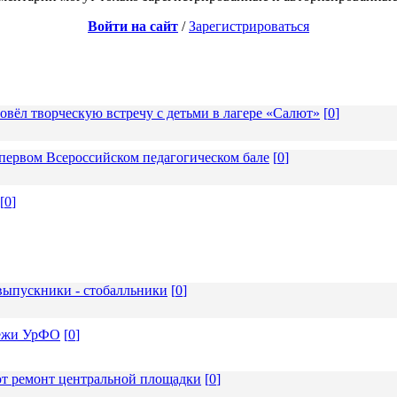
Войти на сайт
/
Зарегистрироваться
вёл творческую встречу с детьми в лагере «Салют»
[
0
]
ервом Всероссийском педагогическом бале
[
0
]
[
0
]
ыпускники - стобалльники
[
0
]
дёжи УрФО
[
0
]
т ремонт центральной площадки
[
0
]