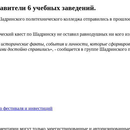
авители 6 учебных заведений.
 Шадринского политехнического колледжа отправились в прошло
ческий квест по Шадринску не оставил равнодушных ни кого из 
 исторические факты, события и личности, которые сформирова
ими достойно справились
», - сообщается в группе Шадринского 
о фестиваля и инвестиций
ментарии могут только зарегистрированные и авторизированные