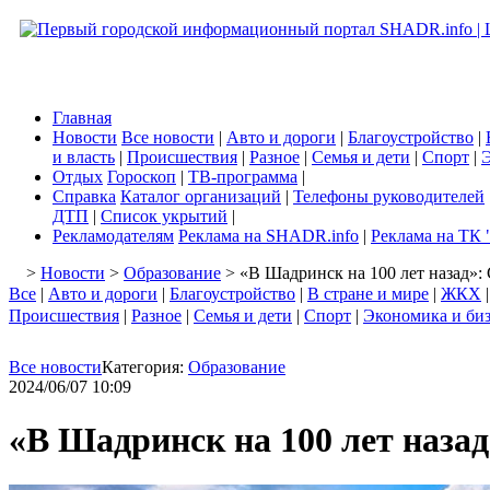
Главная
Новости
Все новости
|
Авто и дороги
|
Благоустройство
|
и власть
|
Происшествия
|
Разное
|
Семья и дети
|
Спорт
|
Э
Отдых
Гороскоп
|
ТВ-программа
|
Справка
Каталог организаций
|
Телефоны руководителей
ДТП
|
Список укрытий
|
Рекламодателям
Реклама на SHADR.info
|
Реклама на ТК 
>
Новости
>
Образование
> «В Шадринск на 100 лет назад»:
Все
|
Авто и дороги
|
Благоустройство
|
В стране и мире
|
ЖКХ
Происшествия
|
Разное
|
Семья и дети
|
Спорт
|
Экономика и би
Все новости
Категория:
Образование
2024/06/07 10:09
«В Шадринск на 100 лет наза