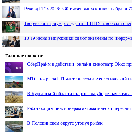
Рекорд ЕГЭ-2026: 330 тысяч выпускников набрали 7
Творческий триумф: студенты ШГПУ завоевали спец
18-19 июня выпускники сдают экзамены по информа
Главные новости:
СберПрайм в действии: онлайн-кинотеатр Okko пр
МТС покрыла LTE-интернетом археологический пар
В Курганской области стартовала уборочная кампа
Работающим пенсионерам автоматически пересчи
В Половинском округе утонул рыбак