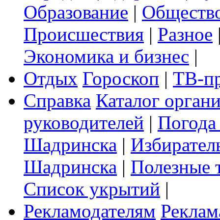
Образование
|
Обществ
Происшествия
|
Разное
Экономика и бизнес
|
Отдых
Гороскоп
|
ТВ-п
Справка
Каталог орган
руководителей
|
Погода
Шадринска
|
Избирател
Шадринска
|
Полезные 
Список укрытий
|
Рекламодателям
Реклам