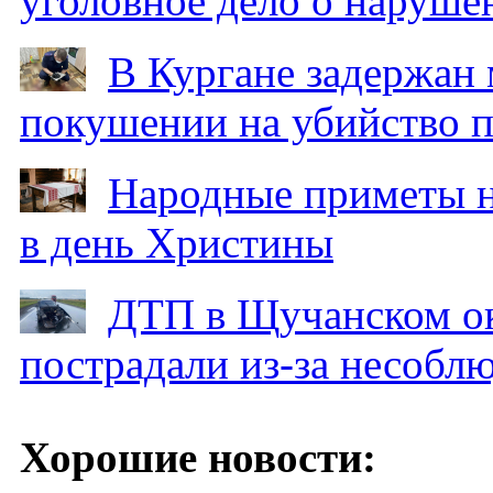
уголовное дело о наруше
В Кургане задержан
покушении на убийство п
Народные приметы на
в день Христины
ДТП в Щучанском ок
пострадали из-за несобл
Хорошие новости: