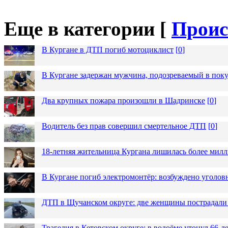
Еще в категории [
Проис
В Кургане в ДТП погиб мотоциклист
[
0
]
В Кургане задержан мужчина, подозреваемый в пок
Два крупных пожара произошли в Шадринске
[
0
]
Водитель без прав совершил смертельное ДТП
[
0
]
18-летняя жительница Кургана лишилась более милл
В Кургане погиб электромонтёр: возбуждено уголов
ДТП в Щучанском округе: две женщины пострадали 
Трагедия в Кетовском округе: в водоёме утонул 66-