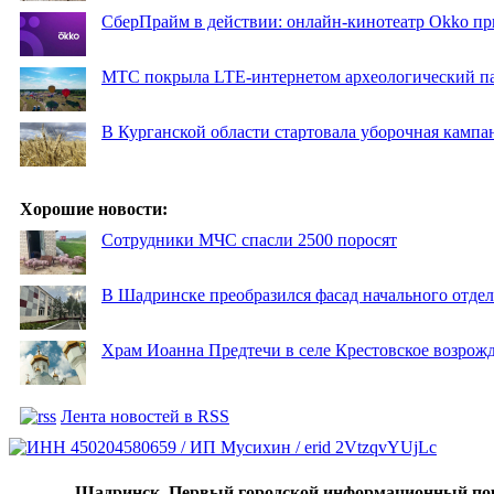
СберПрайм в действии: онлайн-кинотеатр Okko пр
МТС покрыла LTE-интернетом археологический пар
В Курганской области стартовала уборочная кампа
Хорошие новости:
Сотрудники МЧС спасли 2500 поросят
В Шадринске преобразился фасад начального отд
Храм Иоанна Предтечи в селе Крестовское возрожд
Лента новостей в RSS
Шадринск. Первый городской информационный по