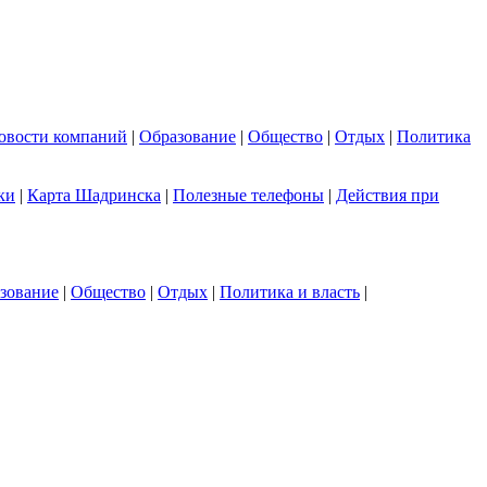
овости компаний
|
Образование
|
Общество
|
Отдых
|
Политика
ки
|
Карта Шадринска
|
Полезные телефоны
|
Действия при
зование
|
Общество
|
Отдых
|
Политика и власть
|