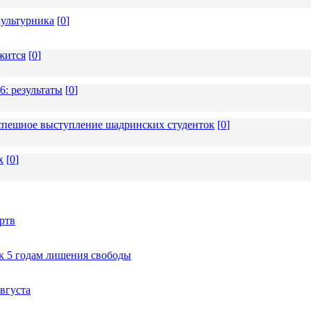
ультурника
[
0
]
жится
[
0
]
6: результаты
[
0
]
 успешное выступление шадринских студенток
[
0
]
х
[
0
]
ртв
к 5 годам лишения свободы
вгуста