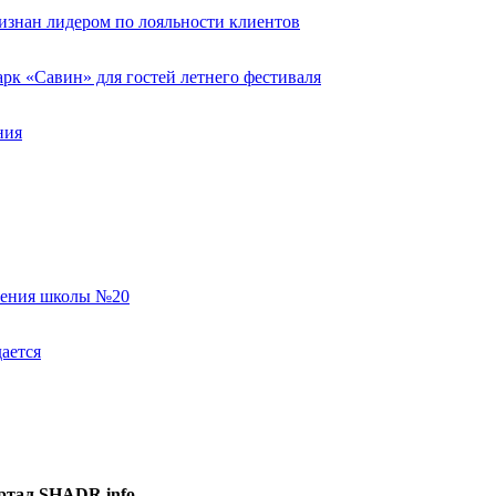
изнан лидером по лояльности клиентов
к «Савин» для гостей летнего фестиваля
ния
еления школы №20
ается
ртал SHADR.info