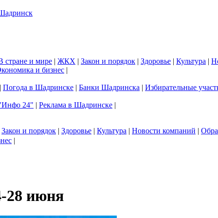
В стране и мире
|
ЖКХ
|
Закон и порядок
|
Здоровье
|
Культура
|
Н
кономика и бизнес
|
|
Погода в Шадринске
|
Банки Шадринска
|
Избирательные участ
"Инфо 24"
|
Реклама в Шадринске
|
|
Закон и порядок
|
Здоровье
|
Культура
|
Новости компаний
|
Обра
знес
|
4-28 июня