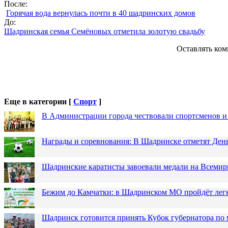
После:
Горячая вода вернулась почти в 40 шадринских домов
До:
Шадринская семья Семёновых отметила золотую свадьбу
Оставлять ком
Еще в категории [
Спорт
]
В Администрации города чествовали спортсменов и
Награды и соревнования: В Шадринске отметят Ден
Шадринские каратисты завоевали медали на Всемир
Бежим до Камчатки: в Шадринском МО пройдёт лег
Шадринск готовится принять Кубок губернатора по 