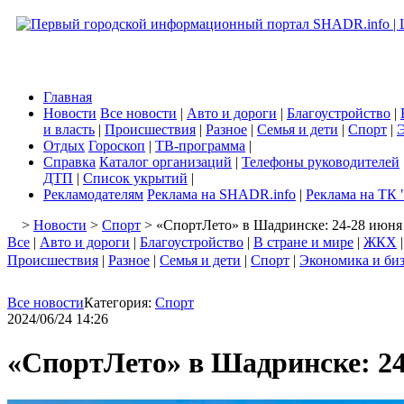
Главная
Новости
Все новости
|
Авто и дороги
|
Благоустройство
|
и власть
|
Происшествия
|
Разное
|
Семья и дети
|
Спорт
|
Э
Отдых
Гороскоп
|
ТВ-программа
|
Справка
Каталог организаций
|
Телефоны руководителей
ДТП
|
Список укрытий
|
Рекламодателям
Реклама на SHADR.info
|
Реклама на ТК 
>
Новости
>
Спорт
> «СпортЛето» в Шадринске: 24-28 июня
Все
|
Авто и дороги
|
Благоустройство
|
В стране и мире
|
ЖКХ
Происшествия
|
Разное
|
Семья и дети
|
Спорт
|
Экономика и би
Все новости
Категория:
Спорт
2024/06/24 14:26
«СпортЛето» в Шадринске: 2