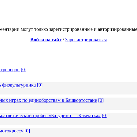
ментарии могут только зарегистрированные и авторизированные
Войти на сайт
/
Зарегистрироваться
 тренеров
[
0
]
ь физкультурника
[
0
]
ных играх по единоборствам в Башкортостане
[
0
]
коатлетический пробег «Батурино — Камчатка»
[
0
]
мотокроссу
[
0
]