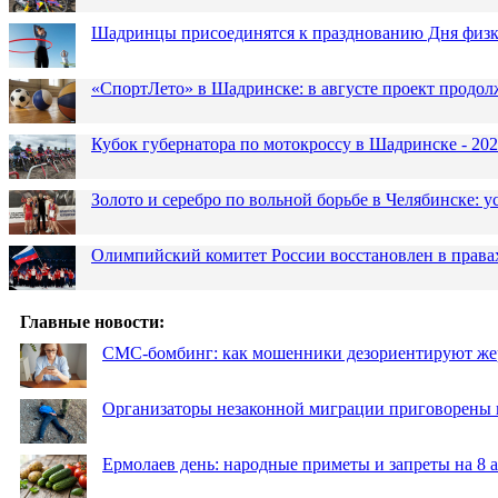
Шадринцы присоединятся к празднованию Дня физк
«СпортЛето» в Шадринске: в августе проект продол
Кубок губернатора по мотокроссу в Шадринске - 202
Золото и серебро по вольной борьбе в Челябинске:
Олимпийский комитет России восстановлен в права
Главные новости:
СМС-бомбинг: как мошенники дезориентируют же
Организаторы незаконной миграции приговорены 
Ермолаев день: народные приметы и запреты на 8 а