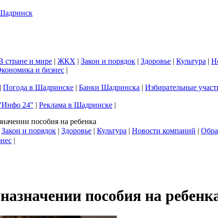
В стране и мире
|
ЖКХ
|
Закон и порядок
|
Здоровье
|
Культура
|
Н
кономика и бизнес
|
|
Погода в Шадринске
|
Банки Шадринска
|
Избирательные участ
"Инфо 24"
|
Реклама в Шадринске
|
начении пособия на ребенка
|
Закон и порядок
|
Здоровье
|
Культура
|
Новости компаний
|
Обра
знес
|
назначении пособия на ребенк