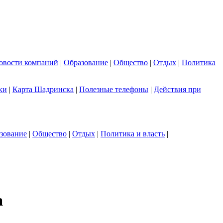
овости компаний
|
Образование
|
Общество
|
Отдых
|
Политика
ки
|
Карта Шадринска
|
Полезные телефоны
|
Действия при
зование
|
Общество
|
Отдых
|
Политика и власть
|
а