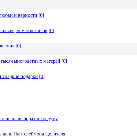
любви и верности
[
0
]
больше, чем мальчиков
[
0
]
ношения
[
0
]
 тысяч многодетных матерей
[
0
]
т сладкие подарки
[
0
]
тене на выборах в Госдуму
 в день Пантелеймона Целителя