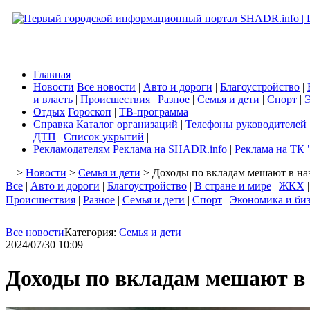
Главная
Новости
Все новости
|
Авто и дороги
|
Благоустройство
|
и власть
|
Происшествия
|
Разное
|
Семья и дети
|
Спорт
|
Э
Отдых
Гороскоп
|
ТВ-программа
|
Справка
Каталог организаций
|
Телефоны руководителей
ДТП
|
Список укрытий
|
Рекламодателям
Реклама на SHADR.info
|
Реклама на ТК 
>
Новости
>
Семья и дети
> Доходы по вкладам мешают в наз
Все
|
Авто и дороги
|
Благоустройство
|
В стране и мире
|
ЖКХ
Происшествия
|
Разное
|
Семья и дети
|
Спорт
|
Экономика и би
Все новости
Категория:
Семья и дети
2024/07/30 10:09
Доходы по вкладам мешают в 