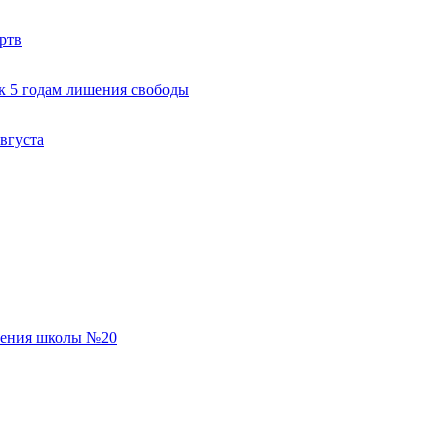
ртв
к 5 годам лишения свободы
вгуста
еления школы №20