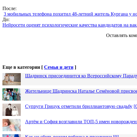
После:
3 мобильных телефона похитил 48-летний житель Кургана у н
До:
Нейросети оценят психологические качества кандидатов на ва
Оставлять ком
Еще в категории [
Семья и дети
]
Шадринск присоединится ко Всероссийскому Парад
Жительнице Шадринска Наталье Семёновой присвое
Супруги Грицук отметили бриллиантовую свадьбу
[
Артём и София возглавили ТОП-5 имен новорожденн
Как не сбить режим ребенка в праздники
[
0
]