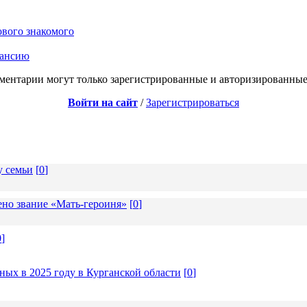
ового знакомого
кансию
ментарии могут только зарегистрированные и авторизированные
Войти на сайт
/
Зарегистрироваться
у семьи
[
0
]
но звание «Мать-героиня»
[
0
]
0
]
ых в 2025 году в Курганской области
[
0
]