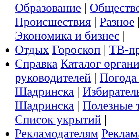
Образование
|
Обществ
Происшествия
|
Разное
Экономика и бизнес
|
Отдых
Гороскоп
|
ТВ-п
Справка
Каталог орган
руководителей
|
Погода
Шадринска
|
Избирател
Шадринска
|
Полезные 
Список укрытий
|
Рекламодателям
Реклам