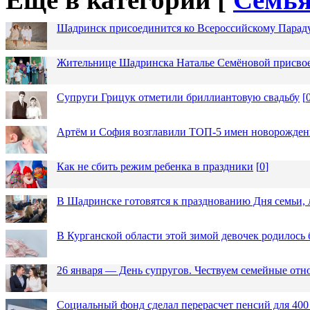
Шадринск присоединится ко Всероссийскому Парад
Жительнице Шадринска Наталье Семёновой присвое
Супруги Грицук отметили бриллиантовую свадьбу
[
Артём и София возглавили ТОП-5 имен новорожденн
Как не сбить режим ребенка в праздники
[
0
]
В Шадринске готовятся к празднованию Дня семьи, 
В Курганской области этой зимой девочек родилось 
26 января — День супругов. Чествуем семейные от
Социальный фонд сделал перерасчет пенсий для 400