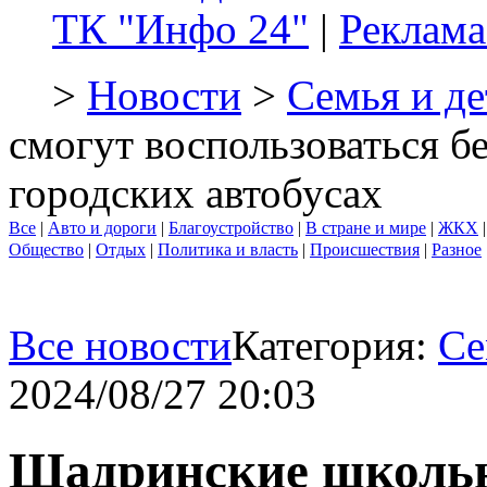
ТК "Инфо 24"
|
Реклама
>
Новости
>
Семья и де
смогут воспользоваться б
городских автобусах
Все
|
Авто и дороги
|
Благоустройство
|
В стране и мире
|
ЖКХ
Общество
|
Отдых
|
Политика и власть
|
Происшествия
|
Разное
Все новости
Категория:
Се
2024/08/27 20:03
Шадринские школьн