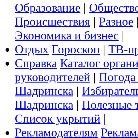
Образование
|
Обществ
Происшествия
|
Разное
Экономика и бизнес
|
Отдых
Гороскоп
|
ТВ-п
Справка
Каталог орган
руководителей
|
Погода
Шадринска
|
Избирател
Шадринска
|
Полезные 
Список укрытий
|
Рекламодателям
Реклам